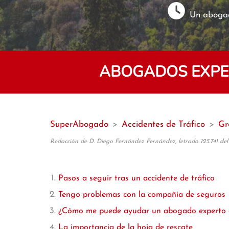
Un abogad
ABOGADOS EXPER
SuperAbogado
>
Accidentes de Tráfico
>
Gr
Redacción de D. Diego Fernández Fernández, letrado 125.741 del
Pasos a seguir tras un accidente de tráfico
Tengo problemas con la compañía de seguros
¿Cómo me puede ayudar un abogado experto en
La importancia de la hoja de rescate