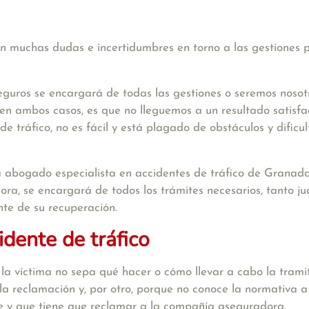
en muchas dudas e incertidumbres en torno a las gestiones p
eguros se encargará de todas las gestiones o seremos noso
en ambos casos, es que no lleguemos a un resultado satisfac
de tráfico, no es fácil y está plagado de obstáculos y dific
a abogado especialista en accidentes de tráfico de Granad
a, se encargará de todos los trámites necesarios, tanto jud
te de su recuperación.
idente de tráfico
 la víctima no sepa qué hacer o cómo llevar a cabo la trami
 la reclamación y, por otro, porque no conoce la normativa a
de y que tiene que reclamar a la compañía aseguradora.