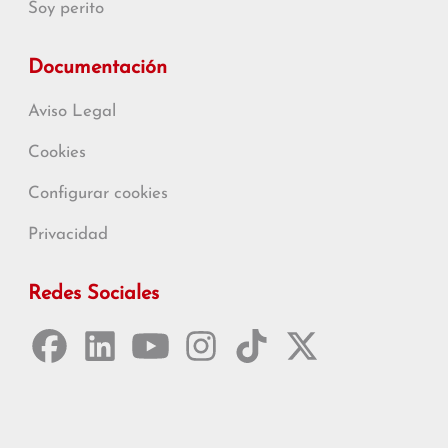
Soy perito
Documentación
Aviso Legal
Cookies
Configurar cookies
Privacidad
Redes Sociales