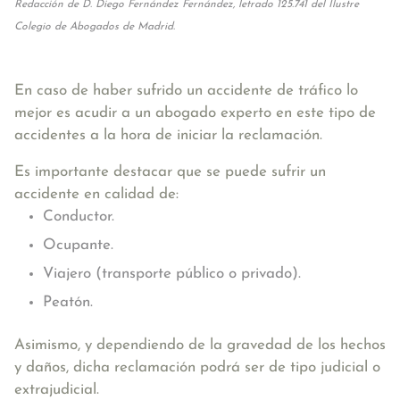
Redacción de D. Diego Fernández Fernández, letrado 125.741 del Ilustre
Colegio de Abogados de Madrid.
En caso de haber sufrido un accidente de tráfico lo
mejor es acudir a un abogado experto en este tipo de
accidentes a la hora de iniciar la reclamación.
Es importante destacar que se puede sufrir un
accidente en calidad de:
Conductor.
Ocupante.
Viajero (transporte público o privado).
Peatón.
Asimismo, y dependiendo de la gravedad de los hechos
y daños, dicha reclamación podrá ser de tipo judicial o
extrajudicial.