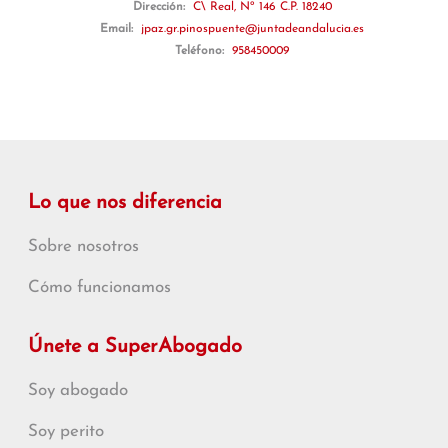
Dirección:
C\ Real, Nº 146 C.P. 18240
Email:
jpaz.gr.pinospuente@juntadeandalucia.es
Teléfono:
958450009
Lo que nos diferencia
Sobre nosotros
Cómo funcionamos
Únete a SuperAbogado
Soy abogado
Soy perito