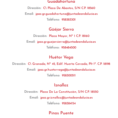
Guadahortuna
Dirección:
C\ Plaza De Abastos, S/N C.P. 18560
Email:
jpaz.gr.guadahortuna@juntadeandalucia.es
Teléfono:
958383301
Güéjar Sierra
Dirección:
Plaza Mayor, Nº 1 C.P. 18160
Email:
jpaz.gr.guejarsierra@juntadeandalucia.es
Teléfono:
958484500
Huétor Vega
Dirección:
C\ Granada, Nº 45, Edif. Huerta Cercada, Plt 1ª. C.P. 18198
Email:
jpaz.gr.huetorvega@juntadeandalucia.es
Teléfono:
958300511
Iznalloz
Dirección:
Plaza De La Constitución, S/N C.P. 18550
Email:
jpaz.gr.iznalloz@juntadeandalucia.es
Teléfono:
958384154
Pinos Puente