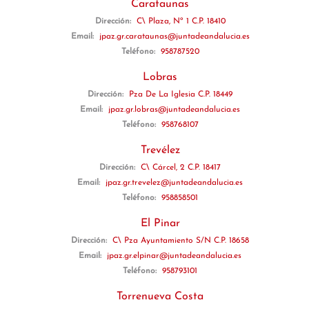
Carataunas
Dirección:
C\ Plaza, Nº 1 C.P. 18410
Email:
jpaz.gr.carataunas@juntadeandalucia.es
Teléfono:
958787520
Lobras
Dirección:
Pza De La Iglesia C.P. 18449
Email:
jpaz.gr.lobras@juntadeandalucia.es
Teléfono:
958768107
Trevélez
Dirección:
C\ Cárcel, 2 C.P. 18417
Email:
jpaz.gr.trevelez@juntadeandalucia.es
Teléfono:
958858501
El Pinar
Dirección:
C\ Pza Ayuntamiento S/N C.P. 18658
Email:
jpaz.gr.elpinar@juntadeandalucia.es
Teléfono:
958793101
Torrenueva Costa