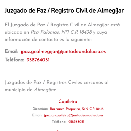
Juzgado de Paz / Registro Civil de Almegíjar
El Juzgado de Paz / Registro Civil de Almegíjar está
ubicado en
Pza Palomas, Nº1 C.P. 18438
y cuya
información de contacto es la siguiente:
Email:
jpaz.gr.almegijar@juntadeandalucia.es
Teléfono:
958764031
Juzgados de Paz / Registros Civiles cercanos al
municipio de
Almegíjar
:
Capileira
Dirección:
Barranco Poqueira, S/N C.P. 18413
Email:
jpaz.gr.capileira@juntadeandalucia.es
Teléfono:
958763051