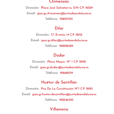
Chimeneas
Dirección:
Plaza José Salvatierra, S/N C.P. 18329
Email:
jpaz.gr.chimeneas@juntadeandalucia.es
Teléfono:
958557011
Dílar
Dirección:
C\ Ermita, 14 C.P. 18152
Email:
jpaz.gr.dilar@juntadeandalucia.es
Teléfono:
958596001
Dúdar
Dirección:
Plaza Mayor, Nº 1 C.P. 18192
Email:
jpaz.gr.dudar@juntadeandalucia.es
Teléfono:
958485119
Huétor de Santillán
Dirección:
Pza De La Constitución Nº1 C.P. 18183
Email:
jpaz.gr.huetordesantillan@juntadeandalucia.es
Teléfono:
958546393
Villamena