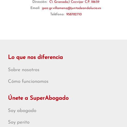
Dirección:
C\ Granada,1 Cozvíjar C.P. 18659
Email:
jpaz.gr.villamena@juntadeandalucia.es
Teléfono:
958782710
Lo que nos diferencia
Sobre nosotros
Cómo funcionamos
Únete a SuperAbogado
Soy abogado
Soy perito