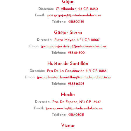
Gójar
Dirección:
C\ Alhambra, 23 C.P. 18150
Email:
jpaz.gr.gojar@juntadeandalucia.es
Teléfono:
958509152
Güéjar Sierra
Dirección:
Plaza Mayor, Nº 1 C.P. 18160
Email:
jpaz.gr.guejarsierra@juntadeandalucia.es
Teléfono:
958484500
Huétor de Santillán
Dirección:
Pza De La Constitución Nº1 C.P. 18183
Email:
jpaz.gr.huetordesantillan@juntadeandalucia.es
Teléfono:
958546393
Moclín
Dirección:
Pza. De España, Nº1 C.P. 18247
Email:
jpaz.gr.moclin@juntadeandalucia.es
Teléfono:
958403051
Víznar