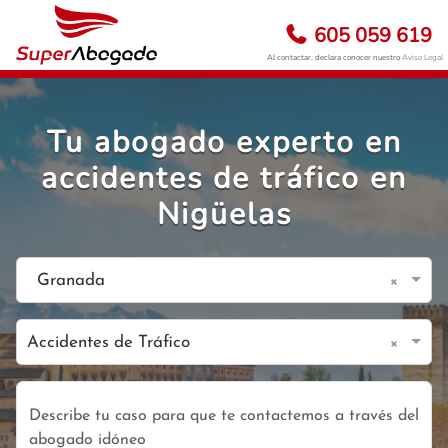
605 059 619
Al contactar, declara conocer nuestro
Aviso Legal
Tu abogado experto en
accidentes de tráfico en
Nigüelas
×
Granada
×
Accidentes de Tráfico