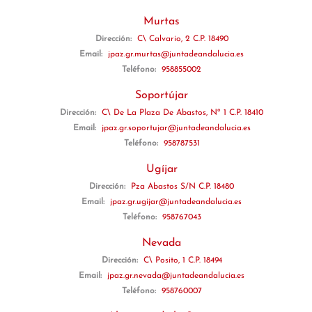
Murtas
Dirección:
C\ Calvario, 2 C.P. 18490
Email:
jpaz.gr.murtas@juntadeandalucia.es
Teléfono:
958855002
Soportújar
Dirección:
C\ De La Plaza De Abastos, Nº 1 C.P. 18410
Email:
jpaz.gr.soportujar@juntadeandalucia.es
Teléfono:
958787531
Ugíjar
Dirección:
Pza Abastos S/N C.P. 18480
Email:
jpaz.gr.ugijar@juntadeandalucia.es
Teléfono:
958767043
Nevada
Dirección:
C\ Posito, 1 C.P. 18494
Email:
jpaz.gr.nevada@juntadeandalucia.es
Teléfono:
958760007