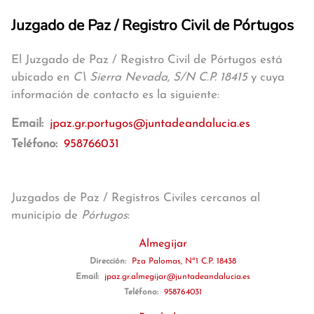
Juzgado de Paz / Registro Civil de Pórtugos
El Juzgado de Paz / Registro Civil de Pórtugos está
ubicado en
C\ Sierra Nevada, S/N C.P. 18415
y cuya
información de contacto es la siguiente:
Email:
jpaz.gr.portugos@juntadeandalucia.es
Teléfono:
958766031
Juzgados de Paz / Registros Civiles cercanos al
municipio de
Pórtugos
:
Almegíjar
Dirección:
Pza Palomas, Nº1 C.P. 18438
Email:
jpaz.gr.almegijar@juntadeandalucia.es
Teléfono:
958764031