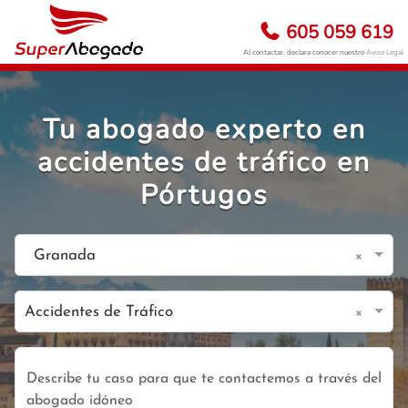
605 059 619
Al contactar, declara conocer nuestro
Aviso Legal
Tu abogado experto en
accidentes de tráfico en
Pórtugos
×
Granada
×
Accidentes de Tráfico