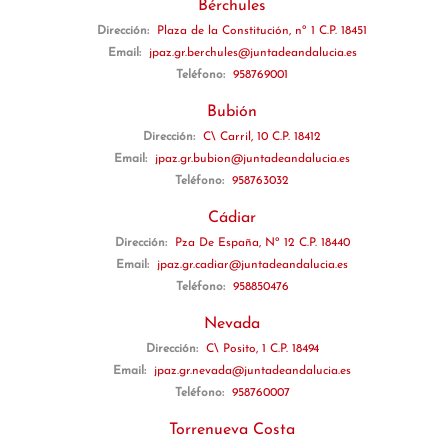
Bérchules
Dirección:
Plaza de la Constitución, nº 1 C.P. 18451
Email:
jpaz.gr.berchules@juntadeandalucia.es
Teléfono:
958769001
Bubión
Dirección:
C\ Carril, 10 C.P. 18412
Email:
jpaz.gr.bubion@juntadeandalucia.es
Teléfono:
958763032
Cádiar
Dirección:
Pza De España, Nº 12 C.P. 18440
Email:
jpaz.gr.cadiar@juntadeandalucia.es
Teléfono:
958850476
Nevada
Dirección:
C\ Posito, 1 C.P. 18494
Email:
jpaz.gr.nevada@juntadeandalucia.es
Teléfono:
958760007
Torrenueva Costa