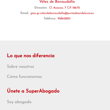
Vélez de Benaudalla
Dirección:
C\ Acacias, 7 C.P. 18670
Email:
jpaz.gr.velezdebenaudalla@juntadeandalucia.es
Teléfono:
958658011
Lo que nos diferencia
Sobre nosotros
Cómo funcionamos
Únete a SuperAbogado
Soy abogado