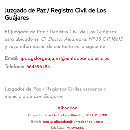
Juzgado de Paz / Registro Civil de Los
Guájares
El Juzgado de Paz / Registro Civil de Los Guájares
está ubicado en
C\ Doctor Alcántara, Nº 35 C.P. 18615
y cuya información de contacto es la siguiente:
Email:
jpaz.gr.losguajares@juntadeandalucia.es
Teléfono:
664396485
Juzgados de Paz / Registros Civiles cercanos al
municipio de
Los Guájares
:
Albondón
Dirección:
Pza De La Constitución , Nº1 C.P. 18708
Email:
jpaz.gr.albondon@juntadeandalucia.es
Teléfono:
958826006