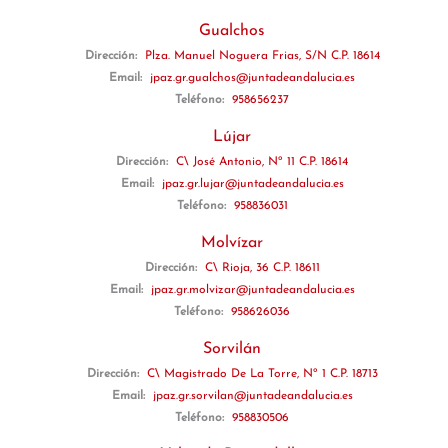
Gualchos
Dirección:
Plza. Manuel Noguera Frias, S/N C.P. 18614
Email:
jpaz.gr.gualchos@juntadeandalucia.es
Teléfono:
958656237
Lújar
Dirección:
C\ José Antonio, Nº 11 C.P. 18614
Email:
jpaz.gr.lujar@juntadeandalucia.es
Teléfono:
958836031
Molvízar
Dirección:
C\ Rioja, 36 C.P. 18611
Email:
jpaz.gr.molvizar@juntadeandalucia.es
Teléfono:
958626036
Sorvilán
Dirección:
C\ Magistrado De La Torre, Nº 1 C.P. 18713
Email:
jpaz.gr.sorvilan@juntadeandalucia.es
Teléfono:
958830506