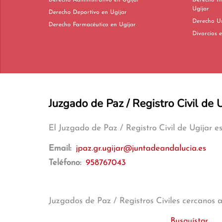
Derecho Administrativo en Ugíjar
Derecho In
Ugíjar
Derecho Deportivo en Ugíjar
Derecho Farmacéutico en Ugíjar
Di
Juzgado de Paz / Registro Civil de U
El Juzgado de Paz / Registro Civil de Ugíjar 
Email:
jpaz.gr.ugijar@juntadeandalucia.es
Teléfono:
958767043
Juzgados de Paz / Registros Civiles cercanos 
Busquístar