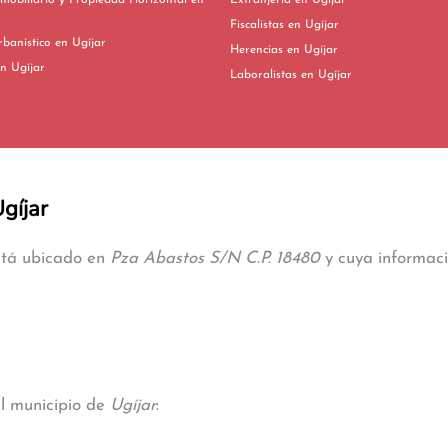
mobiliario y Propiedad Horizontal en
Extranjería en Ugíjar
Fiscalistas en Ugíjar
Derecho Urbanístico en Ugíjar
Herencias en Ugíjar
vorcios en Ugíjar
Laboralistas en Ugíjar
gíjar
está ubicado en
Pza Abastos S/N C.P. 18480
y cuya informaci
al municipio de
Ugíjar
: