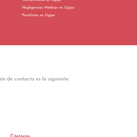
Mercantilistas en Ugíjar
Negligencias Médicas en Ugíjar
Penalistas en Ugíjar
ón de contacto es la siguiente:
Cástaras