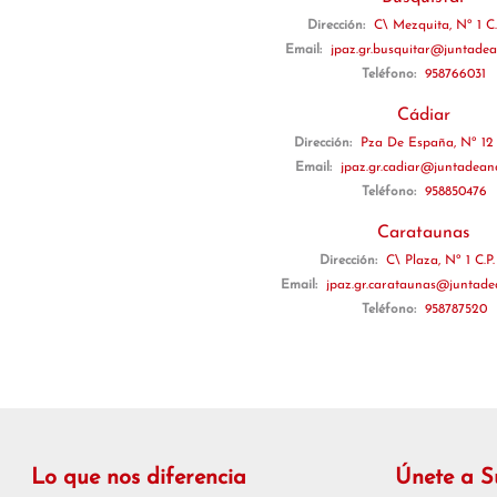
Dirección:
C\ Mezquita, Nº 1 C.
Email:
jpaz.gr.busquitar@juntadea
Teléfono:
958766031
Cádiar
Dirección:
Pza De España, Nº 12 
Email:
jpaz.gr.cadiar@juntadeand
Teléfono:
958850476
Carataunas
Dirección:
C\ Plaza, Nº 1 C.P.
Email:
jpaz.gr.carataunas@juntade
Teléfono:
958787520
Lo que nos diferencia
Únete a 