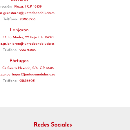
irección:
Plaza, 1 C.P. 18439
az.gr.castaras@juntadeandalucia.es
Teléfono:
958855533
Lanjarón
:
C\ La Madre, 22 Bajo C.P. 18420
az.gr.lanjaron@juntadeandalucia.es
Teléfono:
958770805
Pórtugos
:
C\ Sierra Nevada, S/N C.P. 18415
az.gr.portugos@juntadeandalucia.es
Teléfono:
958766031
Redes Sociales