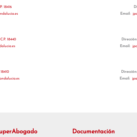
P. 18416
D
ndalucia.es
Email:
jp
C.P. 18440
Dirección
alucia.es
Email:
jp
 18410
Dirección
andalucia.es
Email:
jp
SuperAbogado
Documentación