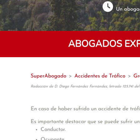
Un abogad
ABOGADOS EXPE
SuperAbogado
>
Accidentes de Tráfico
>
Gr
Redacción de D. Diego Fernández Fernández, letrado 125.741 del
En caso de haber sufrido un accidente de tráfi
Es importante destacar que se puede sufrir un
Conductor.
Ocupante.