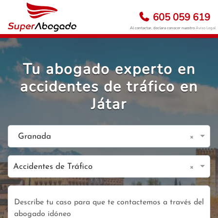
605 059 619
Al contactar, declara conocer nuestro
Aviso Legal
Tu abogado experto en
accidentes de tráfico en
Játar
×
Granada
×
Accidentes de Tráfico