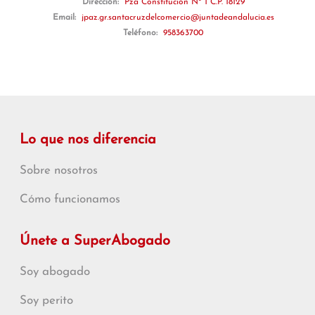
Dirección:
Pza Constitución Nº 1 C.P. 18129
Email:
jpaz.gr.santacruzdelcomercio@juntadeandalucia.es
Teléfono:
958363700
Lo que nos diferencia
Sobre nosotros
Cómo funcionamos
Únete a SuperAbogado
Soy abogado
Soy perito