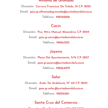
Alhama de Granada
Dirección:
Carrera Francisco De Toledo, 10 C.P. 18120
Email:
jpaz.gr.alhamadegranada@juntadeandalucia.es
Teléfono:
958350006
Cacín
Dirección:
Pza. Mtro Manuel Almendros C.P. 18129
Email:
jpaz.gr.cacin@juntadeandalucia.es
Teléfono:
958363031
Jayena
Dirección:
Plaza Del Ayuntamiento, S/N C.P. 18127
Email:
jpaz.gr.jayena@juntadeandalucia.es
Teléfono:
958364079
Salar
Dirección:
Avda. De Andalucía, Nº 60 C.P. 18310
Email:
jpaz.gr.salar@juntadeandalucia.es
Teléfono:
958316061
Santa Cruz del Comercio