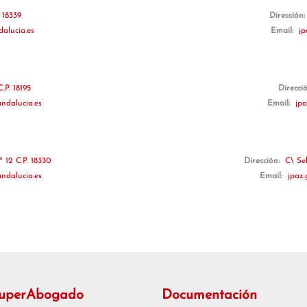
 18339
Dirección
dalucia.es
Email:
jp
.P. 18195
Direcci
ndalucia.es
Email:
jpa
 12 C.P. 18330
Dirección:
C\ Sel
ndalucia.es
Email:
jpaz.
SuperAbogado
Documentación