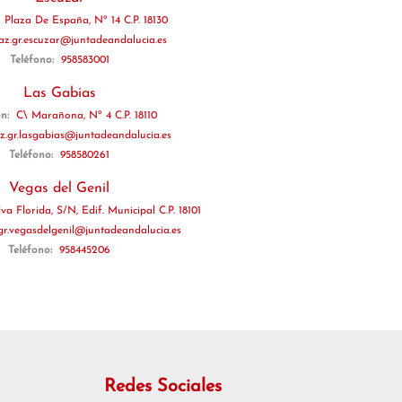
:
Plaza De España, Nº 14 C.P. 18130
az.gr.escuzar@juntadeandalucia.es
Teléfono:
958583001
Las Gabias
ón:
C\ Marañona, Nº 4 C.P. 18110
z.gr.lasgabias@juntadeandalucia.es
Teléfono:
958580261
Vegas del Genil
va Florida, S/N, Edif. Municipal C.P. 18101
gr.vegasdelgenil@juntadeandalucia.es
Teléfono:
958445206
Redes Sociales