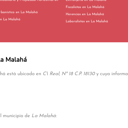
mobiliario y Propiedad Horizontal en
Extranjería en La Malahá
Fiscalistas en La Malahá
Derecho Urbanístico en La Malahá
Herencias en La Malahá
ivorcios en La Malahá
Laboralistas en La Malahá
 La Malahá
ahá está ubicado en
C\ Real, Nº 18 C.P. 18130
y cuya informac
al municipio de
La Malahá
: