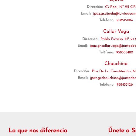
Dirección:
C\ Real, Nº 25 C.P.
Email:
jpaz.gr.cijuela@juntadean
Teléfono:
958515084
Cúllar Vega
Dirección:
Pablo Picasso, Nº 21 C
Email:
jpaz.gr.cullarvega@juntadea
Teléfono:
958585480
Chauchina
Dirección:
Pza De La Constitución, Nº
Email:
jpaz.gr.chauchina@juntadea
Teléfono:
958455126
Lo que nos diferencia
Únete a 