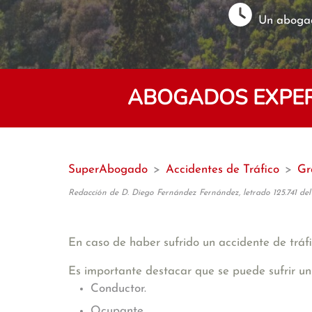
Un abogad
ABOGADOS EXPER
SuperAbogado
>
Accidentes de Tráfico
>
Gr
Redacción de D. Diego Fernández Fernández, letrado 125.741 del
En caso de haber sufrido un accidente de tráfi
Es importante destacar que se puede sufrir un
Conductor.
Ocupante.