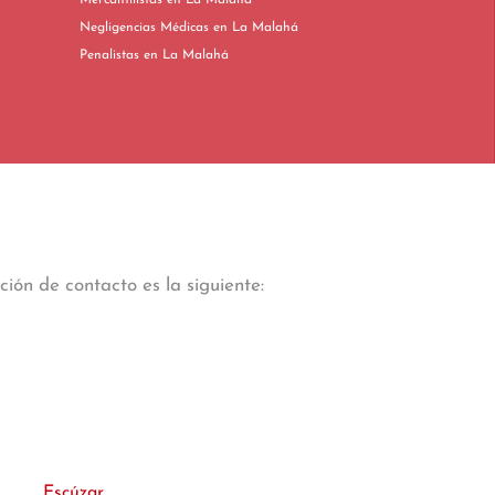
Mercantilistas en La Malahá
Negligencias Médicas en La Malahá
Penalistas en La Malahá
ión de contacto es la siguiente:
Escúzar