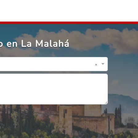
co en La Malahá
×