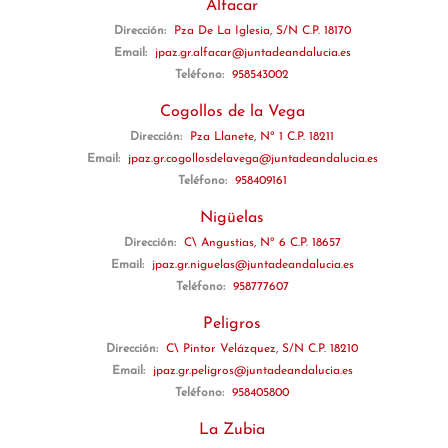
Alfacar
Dirección:
Pza De La Iglesia, S/N C.P. 18170
Email:
jpaz.gr.alfacar@juntadeandalucia.es
Teléfono:
958543002
Cogollos de la Vega
Dirección:
Pza Llanete, Nº 1 C.P. 18211
Email:
jpaz.gr.cogollosdelavega@juntadeandalucia.es
Teléfono:
958409161
Nigüelas
Dirección:
C\ Angustias, Nº 6 C.P. 18657
Email:
jpaz.gr.niguelas@juntadeandalucia.es
Teléfono:
958777607
Peligros
Dirección:
C\ Pintor Velázquez, S/N C.P. 18210
Email:
jpaz.gr.peligros@juntadeandalucia.es
Teléfono:
958405800
La Zubia