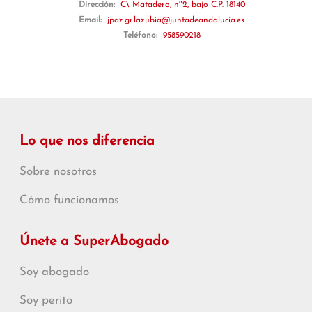
Dirección:
C\ Matadero, nº2, bajo C.P. 18140
Email:
jpaz.gr.lazubia@juntadeandalucia.es
Teléfono:
958590218
Lo que nos diferencia
Sobre nosotros
Cómo funcionamos
Únete a SuperAbogado
Soy abogado
Soy perito