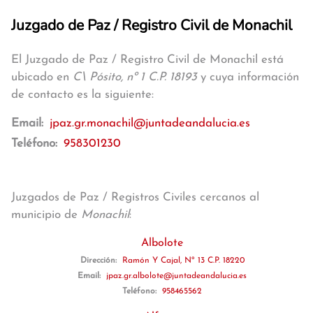
Juzgado de Paz / Registro Civil de Monachil
El Juzgado de Paz / Registro Civil de Monachil está
ubicado en
C\ Pósito, nº 1 C.P. 18193
y cuya información
de contacto es la siguiente:
Email:
jpaz.gr.monachil@juntadeandalucia.es
Teléfono:
958301230
Juzgados de Paz / Registros Civiles cercanos al
municipio de
Monachil
:
Albolote
Dirección:
Ramón Y Cajal, Nº 13 C.P. 18220
Email:
jpaz.gr.albolote@juntadeandalucia.es
Teléfono:
958465562