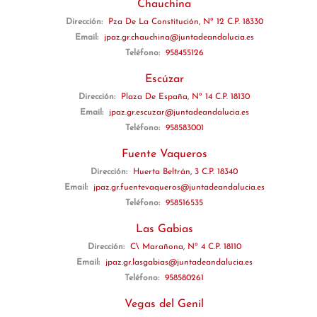
Chauchina
Dirección:
Pza De La Constitución, Nº 12 C.P. 18330
Email:
jpaz.gr.chauchina@juntadeandalucia.es
Teléfono:
958455126
Escúzar
Dirección:
Plaza De España, Nº 14 C.P. 18130
Email:
jpaz.gr.escuzar@juntadeandalucia.es
Teléfono:
958583001
Fuente Vaqueros
Dirección:
Huerta Beltrán, 3 C.P. 18340
Email:
jpaz.gr.fuentevaqueros@juntadeandalucia.es
Teléfono:
958516535
Las Gabias
Dirección:
C\ Marañona, Nº 4 C.P. 18110
Email:
jpaz.gr.lasgabias@juntadeandalucia.es
Teléfono:
958580261
Vegas del Genil