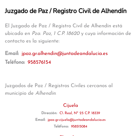
Juzgado de Paz / Registro Civil de Alhendín
El Juzgado de Paz / Registro Civil de Alhendín está
ubicado en
Pza. Paz, 1 C.P. 18620
y cuya información de
contacto es la siguiente:
Email:
jpaz.gr.alhendin@juntadeandalucia.es
Teléfono:
958576154
Juzgados de Paz / Registros Civiles cercanos al
municipio de
Alhendín
:
Cijuela
Dirección:
C\ Real, Nº 25 C.P. 18339
Email:
jpaz.gr.cijuela@juntadeandalucia.es
Teléfono:
958515084