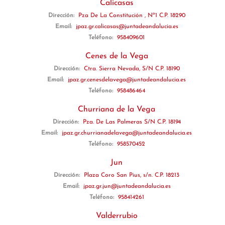
Calicasas
Dirección:
Pza De La Constitución , Nº1 C.P. 18290
Email:
jpaz.gr.calicasas@juntadeandalucia.es
Teléfono:
958409601
Cenes de la Vega
Dirección:
Ctra. Sierra Nevada, S/N C.P. 18190
Email:
jpaz.gr.cenesdelavega@juntadeandalucia.es
Teléfono:
958486464
Churriana de la Vega
Dirección:
Pza. De Las Palmeras S/N C.P. 18194
Email:
jpaz.gr.churrianadelavega@juntadeandalucia.es
Teléfono:
958570452
Jun
Dirección:
Plaza Coro San Pius, s/n. C.P. 18213
Email:
jpaz.gr.jun@juntadeandalucia.es
Teléfono:
958414261
Valderrubio