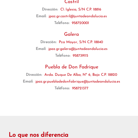
Castril
Dirección:
C\ Iglesia, S/N C.P. 18816
Email:
jpaz.gr.castril@juntadeandalucia.es
Teléfono:
958720001
Galera
Dirección:
Pza Mayor, S/N C.P. 18840
Email:
jpaz.gr.galera@juntadeandalucia.es
Teléfono:
958739115
Puebla de Don Fadrique
Dirección:
Avda. Duque De Alba, Nº 6, Bajo C.P. 18820
Email:
jpaz.gr.puebladedonfabrique@juntadeandalucia.es
Teléfono:
958721377
Lo que nos diferencia