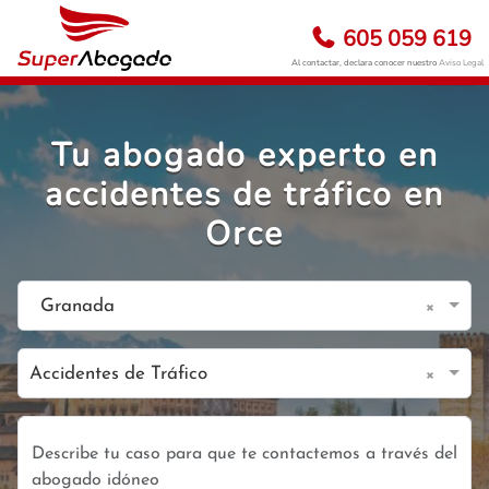
605 059 619
Al contactar, declara conocer nuestro
Aviso Legal
Tu abogado experto en
accidentes de tráfico en
Orce
×
Granada
×
Accidentes de Tráfico