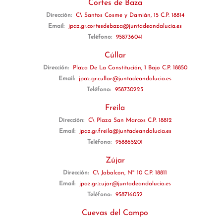
Cortes de Baza
Dirección:
C\ Santos Cosme y Damián, 15 C.P. 18814
Email:
jpaz.gr.cortesdebaza@juntadeandalucia.es
Teléfono:
958736041
Cúllar
Dirección:
Plaza De La Constitución, 1 Bajo C.P. 18850
Email:
jpaz.gr.cullar@juntadeandalucia.es
Teléfono:
958730225
Freila
Dirección:
C\ Plaza San Marcos C.P. 18812
Email:
jpaz.gr.freila@juntadeandalucia.es
Teléfono:
958865201
Zújar
Dirección:
C\ Jabalcon, Nº 10 C.P. 18811
Email:
jpaz.gr.zujar@juntadeandalucia.es
Teléfono:
958716032
Cuevas del Campo