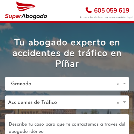
605 059 619
Al contactar, declara conocer nuestro
Aviso Legal
Tu abogado experto en
accidentes de tráfico en
Píñar
×
Granada
×
Accidentes de Tráfico