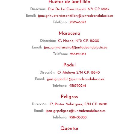
Huétor de Santillán
Dirección:
Pza De La Constitución Nº1 C.P. 18183
Email:
jpaz.gr.huetordesantillan@juntadeandalucia.es
Teléfono:
958546393
Maracena
Dirección:
C\ Horno, Nº2 C.P. 18200
Email:
jpaz.gr.maracena@juntadeandalucia.es
Teléfono:
958421083
Padul
Dirección:
C\ Atalaya S/N C.P. 18640
Email:
jpaz.gr.padul @juntadeandalucia.es
Teléfono:
958790246
Peligros
Dirección:
C\ Pintor Velázquez, S/N C.P. 18210
Email:
jpaz.gr.peligros@juntadeandalucia.es
Teléfono:
958405800
Quéntar