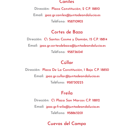
Caniles
Dirección:
Plaza Constitución, 2 C.P. 18810
Email:
jpaz.gr.caniles@juntadeandalucia.es
Teléfono:
958710903
Cortes de Baza
Dirección:
C\ Santos Cosme y Damián, 15 C.P. 18814
Email:
jpaz.gr.cortesdebaza@juntadeandalucia.es
Teléfono:
958736041
Cúllar
Dirección:
Plaza De La Constitución, 1 Bajo C.P. 18850
Email:
jpaz.gr.cullar@juntadeandalucia.es
Teléfono:
958730225
Freila
Dirección:
C\ Plaza San Marcos C.P. 18812
Email:
jpaz.gr.freila@juntadeandalucia.es
Teléfono:
958865201
Cuevas del Campo