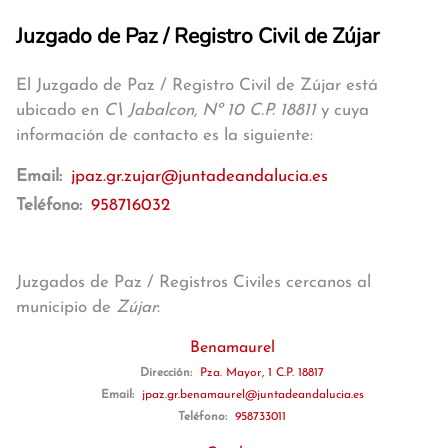
Juzgado de Paz / Registro Civil de Zújar
El Juzgado de Paz / Registro Civil de Zújar está
ubicado en
C\ Jabalcon, Nº 10 C.P. 18811
y cuya
información de contacto es la siguiente:
Email:
jpaz.gr.zujar@juntadeandalucia.es
Teléfono:
958716032
Juzgados de Paz / Registros Civiles cercanos al
municipio de
Zújar
:
Benamaurel
Dirección:
Pza. Mayor, 1 C.P. 18817
Email:
jpaz.gr.benamaurel@juntadeandalucia.es
Teléfono:
958733011