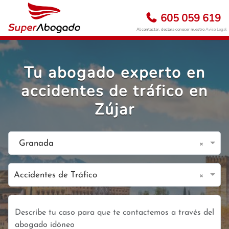
605 059 619
Al contactar, declara conocer nuestro
Aviso Legal
Tu abogado experto en
accidentes de tráfico en
Zújar
×
Granada
×
Accidentes de Tráfico