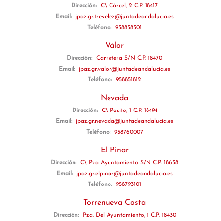
Dirección:
C\ Cárcel, 2 C.P. 18417
Email:
jpaz.gr.trevelez@juntadeandalucia.es
Teléfono:
958858501
Válor
Dirección:
Carretera S/N C.P. 18470
Email:
jpaz.gr.valor@juntadeandalucia.es
Teléfono:
958851812
Nevada
Dirección:
C\ Posito, 1 C.P. 18494
Email:
jpaz.gr.nevada@juntadeandalucia.es
Teléfono:
958760007
El Pinar
Dirección:
C\ Pza Ayuntamiento S/N C.P. 18658
Email:
jpaz.gr.elpinar@juntadeandalucia.es
Teléfono:
958793101
Torrenueva Costa
Dirección:
Pza. Del Ayuntamiento, 1 C.P. 18430