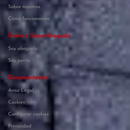
Sobre nosotros
Cómo funcionamos
Únete a SuperAbogado
Soy abogado
Soy perito
Documentación
Aviso Legal
Cookies
Configurar cookies
Privacidad