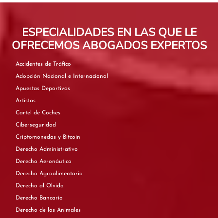
ESPECIALIDADES EN LAS QUE LE
OFRECEMOS ABOGADOS EXPERTOS
Accidentes de Tráfico
Adopción Nacional e Internacional
Apuestas Deportivas
Artistas
Cartel de Coches
Ciberseguridad
Criptomonedas y Bitcoin
Derecho Administrativo
Derecho Aeronáutico
Derecho Agroalimentario
Derecho al Olvido
Derecho Bancario
Derecho de los Animales