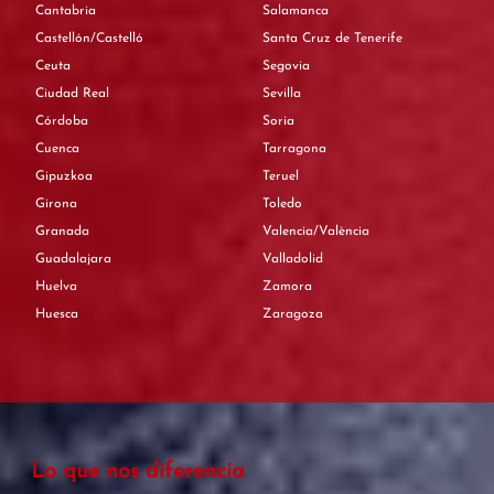
Cantabria
Salamanca
Castellón/Castelló
Santa Cruz de Tenerife
Ceuta
Segovia
Ciudad Real
Sevilla
Córdoba
Soria
Cuenca
Tarragona
Gipuzkoa
Teruel
Girona
Toledo
Granada
Valencia/València
Guadalajara
Valladolid
Huelva
Zamora
Huesca
Zaragoza
Lo que nos diferencia