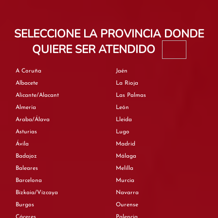
SELECCIONE LA PROVINCIA DONDE
QUIERE SER ATENDIDO
A Coruña
Jaén
Albacete
La Rioja
Alicante/Alacant
Las Palmas
Almería
León
Araba/Álava
Lleida
Asturias
Lugo
Ávila
Madrid
Badajoz
Málaga
Baleares
Melilla
Barcelona
Murcia
Bizkaia/Vizcaya
Navarra
Burgos
Ourense
Cáceres
Palencia