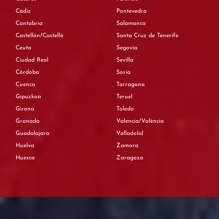
Cádiz
Pontevedra
Cantabria
Salamanca
Castellón/Castelló
Santa Cruz de Tenerife
Ceuta
Segovia
Ciudad Real
Sevilla
Córdoba
Soria
Cuenca
Tarragona
Gipuzkoa
Teruel
Girona
Toledo
Granada
Valencia/València
Guadalajara
Valladolid
Huelva
Zamora
Huesca
Zaragoza