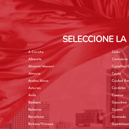
SELECCIONE LA
A Coruña
Cádiz
Albacete
Cantabria
Alicante/Alacant
Castellón/C
Almería
Ceuta
Araba/Álava
Ciudad Re
Asturias
Córdoba
Ávila
Cuenca
Badajoz
Gipuzkoa
Baleares
Girona
Barcelona
Granada
Bizkaia/Vizcaya
Guadalaja