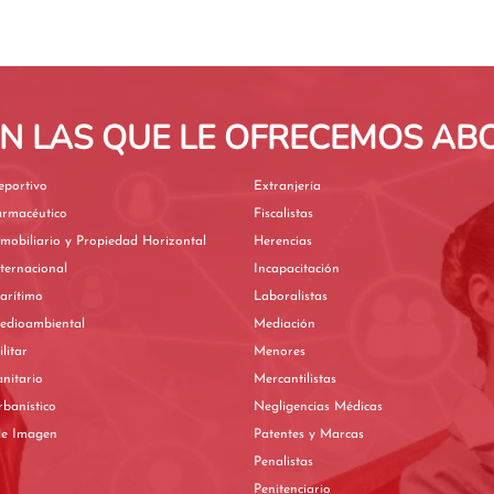
EN LAS QUE LE OFRECEMOS A
eportivo
Extranjería
armacéutico
Fiscalistas
mobiliario y Propiedad Horizontal
Herencias
ternacional
Incapacitación
arítimo
Laboralistas
edioambiental
Mediación
litar
Menores
nitario
Mercantilistas
banístico
Negligencias Médicas
de Imagen
Patentes y Marcas
Penalistas
Penitenciario