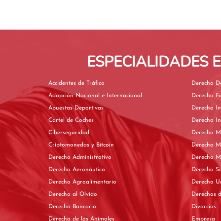
ESPECIALIDADES 
Accidentes de Tráfico
Derecho D
Adopción Nacional e Internacional
Derecho F
Apuestas Deportivas
Derecho In
Cartel de Coches
Derecho In
Ciberseguridad
Derecho M
Criptomonedas y Bitcoin
Derecho M
Derecho Administrativo
Derecho Mi
Derecho Aeronáutico
Derecho Sa
Derecho Agroalimentario
Derecho Ur
Derecho al Olvido
Derechos 
Derecho Bancario
Divorcios
Derecho de los Animales
Empresa