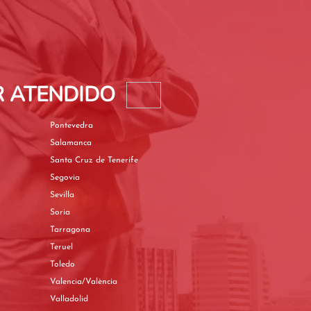
R ATENDIDO
Pontevedra
Salamanca
Santa Cruz de Tenerife
Segovia
Sevilla
Soria
Tarragona
Teruel
Toledo
Valencia/València
Valladolid