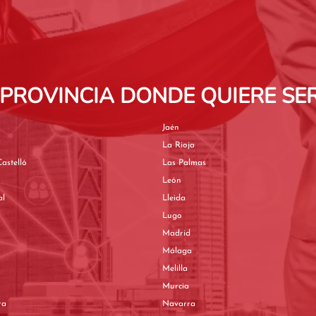
 PROVINCIA DONDE QUIERE SE
Jaén
La Rioja
astelló
Las Palmas
León
al
Lleida
Lugo
Madrid
Málaga
Melilla
Murcia
ra
Navarra