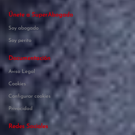
Únete a SuperAbogado
Soy abogado
Soy perito
Documentación
Aviso Legal
Cookies
Configurar cookies
Privacidad
Redes Sociales