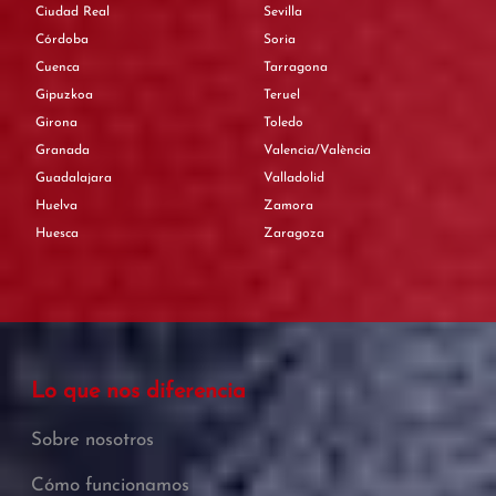
Ciudad Real
Sevilla
Córdoba
Soria
Cuenca
Tarragona
Gipuzkoa
Teruel
Girona
Toledo
Granada
Valencia/València
Guadalajara
Valladolid
Huelva
Zamora
Huesca
Zaragoza
Lo que nos diferencia
Sobre nosotros
Cómo funcionamos