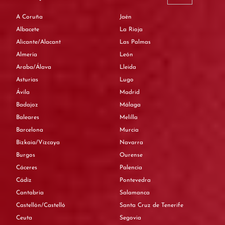
A Coruña
Jaén
Albacete
La Rioja
Alicante/Alacant
Las Palmas
Almería
León
Araba/Álava
Lleida
Asturias
Lugo
Ávila
Madrid
Badajoz
Málaga
Baleares
Melilla
Barcelona
Murcia
Bizkaia/Vizcaya
Navarra
Burgos
Ourense
Cáceres
Palencia
Cádiz
Pontevedra
Cantabria
Salamanca
Castellón/Castelló
Santa Cruz de Tenerife
Ceuta
Segovia