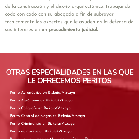
de la construcción y el diseño arquitectónico, trabajando 
codo con codo con su abogado a fin de subrayar 
técnicamente los aspectos que le ayuden en la defensa de 
sus intereses en un 
procedimiento judicial.
OTRAS ESPECIALIDADES EN LAS QUE
LE OFRECEMOS PERITOS
Perito Aeronáutico en Bizkaia/Vizcaya
Perito Agrónomo en Bizkaia/Vizcaya
Perito Calígrafo en Bizkaia/Vizcaya
Perito Control de plagas en Bizkaia/Vizcaya
Perito Criminalista en Bizkaia/Vizcaya
Perito de Coches en Bizkaia/Vizcaya