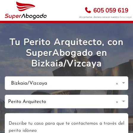
605 059 619
Al contactar, declara conocer nuestro
Aviso Legal
Tu Perito Arquitecto, con
SuperAbogado en
Bizkaia/Vizcaya
×
Bizkaia/Vizcaya
×
Perito Arquitecto