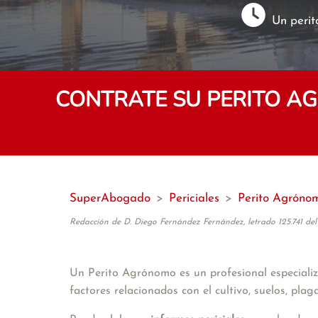
Un perit
CONTRATE SU PERITO A
SuperAbogado
>
Periciales
>
Perito Agróno
Redacción de D. Diego Fernández Fernández, letrado 125.741 del
Un Perito Agrónomo es un profesional especializa
factores relacionados con el cultivo, suelos, plag