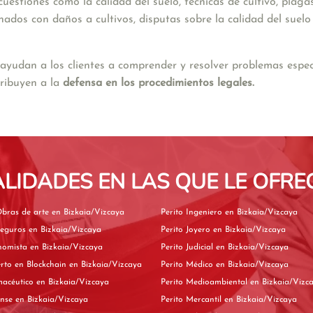
uestiones como la calidad del suelo, técnicas de cultivo, plagas
onados con daños a cultivos, disputas sobre la calidad del suel
yudan a los clientes a comprender y resolver problemas especí
ribuyen a la 
defensa en los procedimientos legales.
ALIDADES EN LAS QUE LE OFRE
Perito de Obras de arte en Bizkaia/Vizcaya
Perito Ingeniero en Bizkaia/Vizcaya
Perito de Seguros en Bizkaia/Vizcaya
Perito Joyero en Bizkaia/Vizcaya
Perito Economista en Bizkaia/Vizcaya
Perito Judicial en Bizkaia/Vizcaya
Perito experto en Blockchain en Bizkaia/Vizcaya
Perito Médico en Bizkaia/Vizcaya
Perito Farmacéutico en Bizkaia/Vizcaya
Perito Medioambiental en Bizkaia/V
Perito Forense en Bizkaia/Vizcaya
Perito Mercantil en Bizkaia/Vizcaya