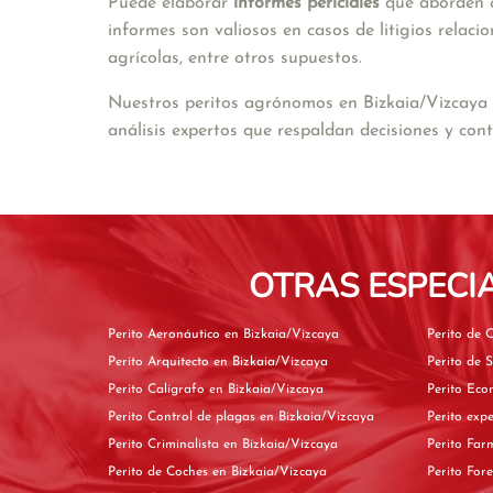
Puede elaborar 
informes periciales
 que aborden c
informes son valiosos en casos de litigios relaci
agrícolas, entre otros supuestos.
Nuestros peritos agrónomos en Bizkaia/Vizcaya a
análisis expertos que respaldan decisiones y cont
OTRAS ESPECI
Perito Aeronáutico en Bizkaia/Vizcaya
Perito Arquitecto en Bizkaia/Vizcaya
Perito Calígrafo en Bizkaia/Vizcaya
Perito Control de plagas en Bizkaia/Vizcaya
Perito Criminalista en Bizkaia/Vizcaya
Perito de Coches en Bizkaia/Vizcaya