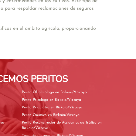
 y enfermedades en los cultivos. Este tipo de 
o o para respaldar reclamaciones de seguros 
ficos en el ámbito agrícola, proporcionando 
CEMOS PERITOS
Perito Oftalmólogo en Bizkaia/Vizcaya
Perito Psicólogo en Bizkaia/Vizcaya
Perito Psiquiatra en Bizkaia/Vizcaya
Perito Químico en Bizkaia/Vizcaya
izcaya
Perito Reconstructor de Accidentes de Tráfico en
Bizkaia/Vizcaya
Traductor Jurado en Bizkaia/Vizcaya