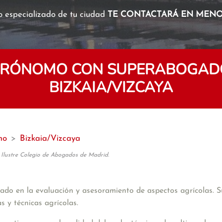
o especializado de tu ciudad
TE CONTACTARÁ EN MENOS
GRÓNOMO CON SUPERABOGADO 
BIZKAIA/VIZCAYA
mo
>
Bizkaia/Vizcaya
 Ilustre Colegio de Abogados de Madrid.
do en la evaluación y asesoramiento de aspectos agrícolas. Su 
as y técnicas agrícolas.