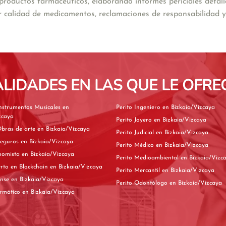
roductos farmacéuticos, elaborando informes periciales detalla
or calidad de medicamentos, reclamaciones de responsabilidad y 
ALIDADES EN LAS QUE LE OFRE
nstrumentos Musicales en
Perito Ingeniero en Bizkaia/Vizcaya
zcaya
Perito Joyero en Bizkaia/Vizcaya
Perito de Obras de arte en Bizkaia/Vizcaya
Perito Judicial en Bizkaia/Vizcaya
Perito de Seguros en Bizkaia/Vizcaya
Perito Médico en Bizkaia/Vizcaya
Perito Economista en Bizkaia/Vizcaya
Perito Medioambiental en Bizkaia/V
Perito experto en Blockchain en Bizkaia/Vizcaya
Perito Mercantil en Bizkaia/Vizcaya
Perito Forense en Bizkaia/Vizcaya
Perito Odontólogo en Bizkaia/Vizcaya
Perito Informático en Bizkaia/Vizcaya