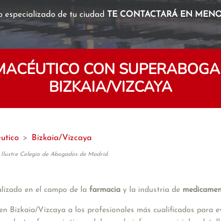
o especializado de tu ciudad
TE CONTACTARÁ EN MENOS
MACÉUTICO CON SUPERABOGAD
BIZKAIA/VIZCAYA
utico
>
Bizkaia/Vizcaya
 Ilustre Colegio de Abogados de Madrid.
lizado en el campo de la 
farmacia
 y la industria de 
medicamen
izkaia/Vizcaya a los profesionales más cualificados para eval