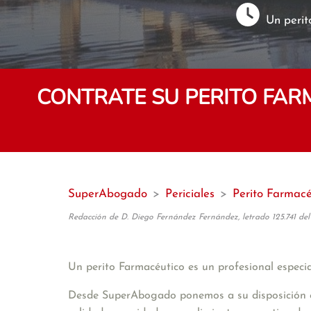
Un perit
CONTRATE SU PERITO FAR
SuperAbogado
>
Periciales
>
Perito Farmacé
Redacción de D. Diego Fernández Fernández, letrado 125.741 del
Un perito Farmacéutico es un profesional especia
Desde SuperAbogado ponemos a su disposición en B