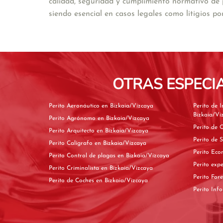
calidad, seguridad y cumplimiento normativo de p
siendo esencial en casos legales como litigios p
OTRAS ESPECI
Perito Aeronáutico en Bizkaia/Vizcaya
Perito de I
Bizkaia/Vi
Perito Agrónomo en Bizkaia/Vizcaya
Perito Arquitecto en Bizkaia/Vizcaya
Perito Calígrafo en Bizkaia/Vizcaya
Perito Control de plagas en Bizkaia/Vizcaya
Perito Criminalista en Bizkaia/Vizcaya
Perito de Coches en Bizkaia/Vizcaya