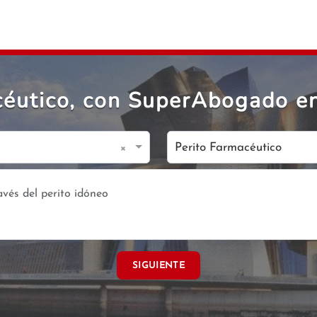
céutico, con SuperAbogado en
×
Perito Farmacéutico
SIGUIENTE