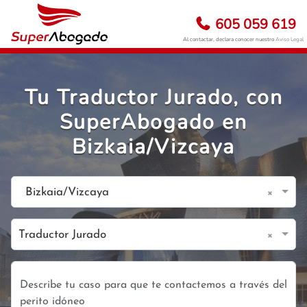
605 059 619
Al contactar, declara conocer nuestro
Aviso Legal
Tu Traductor Jurado, con
SuperAbogado en
Bizkaia/Vizcaya
×
Bizkaia/Vizcaya
×
Traductor Jurado