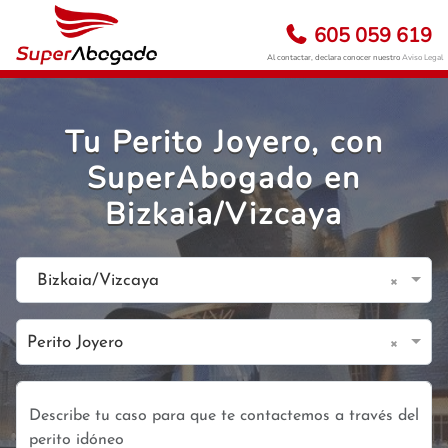
605 059 619
Al contactar, declara conocer nuestro
Aviso Legal
Tu Perito Joyero, con
SuperAbogado en
Bizkaia/Vizcaya
×
Bizkaia/Vizcaya
×
Perito Joyero