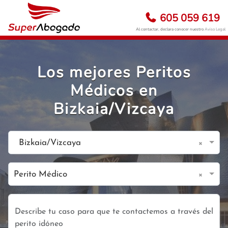
605 059 619
Al contactar, declara conocer nuestro
Aviso Legal
Los mejores Peritos
Médicos en
Bizkaia/Vizcaya
×
Bizkaia/Vizcaya
×
Perito Médico