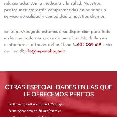
relacionados con la medicina y la salud. Nuestros
peritos médicos están comprometidos en brindar un
servicio de calidad y comodidad a nuestros clientes.
En SuperAbogado estamos
a su disposición para todo
en lo que podamos serles de beneficio. No duden en
contactarnos a través del teléfono 📞
605 059 619
o vía
mail en 📩
info@super.abogado
OTRAS ESPECIALIDADES EN LAS QUE
LE OFRECEMOS PERITOS
Perito Aeronáutico en Bizkaia/Vizcaya
Perito Agrónomo en Bizkaia/Vizcaya