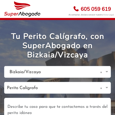
605 059 619
Al contactar, declara conocer nuestro
Aviso Legal
Tu Perito Calígrafo, con
SuperAbogado en
Bizkaia/Vizcaya
×
Bizkaia/Vizcaya
×
Perito Calígrafo