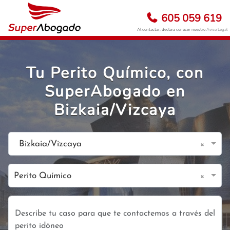
605 059 619
Al contactar, declara conocer nuestro
Aviso Legal
Tu Perito Químico, con
SuperAbogado en
Bizkaia/Vizcaya
×
Bizkaia/Vizcaya
×
Perito Químico