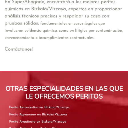
En SuperAbogado, encontrará a los mejores peritos
químicos en Bizkaia/Vizcaya, expertos en proporcionar
análisis técnicos precisos y respaldar su caso con
pruebas sólidas,
fundamentales en casos legales que
involucran evidencia química, como en litigios por contaminación,
envenenamiento o incumplimientos contractuales.
Contáctanos!
OTRAS ESPECIALIDADES EN LAS QUE
LE OFRECEMOS PERITOS
Perito Aeronáutico en Bizkaia/Vizcaya
Perito Agrónomo en Bizkaia/Vizcaya
Perito Arquitecto en Bizkaia/Vizcaya