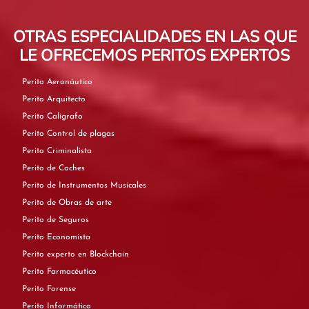
OTRAS ESPECIALIDADES EN LAS QUE
LE OFRECEMOS PERITOS EXPERTOS
Perito Aeronáutico
Perito Arquitecto
Perito Calígrafo
Perito Control de plagas
Perito Criminalista
Perito de Coches
Perito de Instrumentos Musicales
Perito de Obras de arte
Perito de Seguros
Perito Economista
Perito experto en Blockchain
Perito Farmacéutico
Perito Forense
Perito Informático