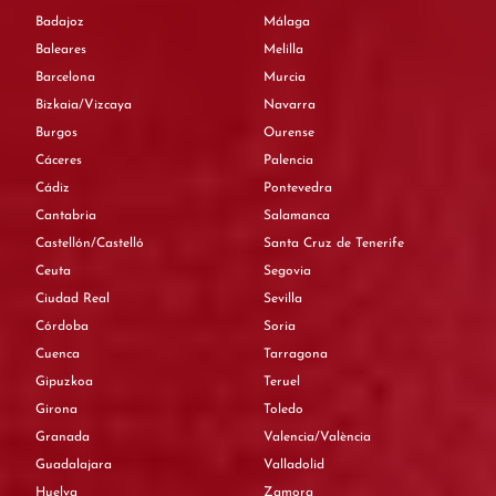
Badajoz
Málaga
Baleares
Melilla
Barcelona
Murcia
Bizkaia/Vizcaya
Navarra
Burgos
Ourense
Cáceres
Palencia
Cádiz
Pontevedra
Cantabria
Salamanca
Castellón/Castelló
Santa Cruz de Tenerife
Ceuta
Segovia
Ciudad Real
Sevilla
Córdoba
Soria
Cuenca
Tarragona
Gipuzkoa
Teruel
Girona
Toledo
Granada
Valencia/València
Guadalajara
Valladolid
Huelva
Zamora