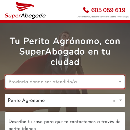
605 059 619
Al contactar, declara conocer nuestro
Aviso Legal
Tu Perito Agrónomo, con
SuperAbogado en tu
ciudad
Provincia donde ser atendido/a
×
Perito Agrónomo