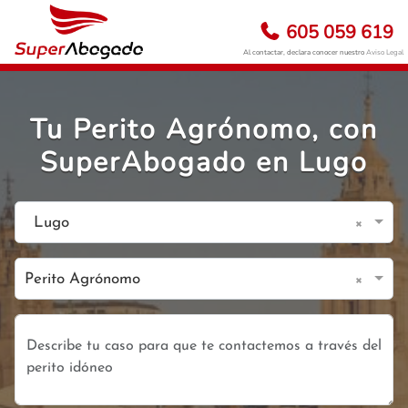
605 059 619
Al contactar, declara conocer nuestro
Aviso Legal
Tu Perito Agrónomo, con
SuperAbogado en Lugo
×
Lugo
×
Perito Agrónomo