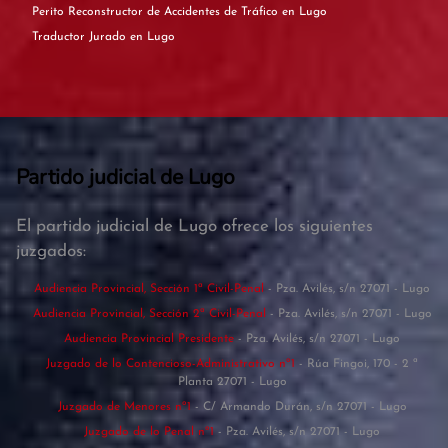
Perito Reconstructor de Accidentes de Tráfico en Lugo
Traductor Jurado en Lugo
Partido judicial de Lugo
El partido judicial de Lugo ofrece los siguientes
juzgados:
Audiencia Provincial, Sección 1ª Civil-Penal
- Pza. Avilés, s/n 27071 - Lugo
Audiencia Provincial, Sección 2ª Civil-Penal
- Pza. Avilés, s/n 27071 - Lugo
Audiencia Provincial Presidente
- Pza. Avilés, s/n 27071 - Lugo
Juzgado de lo Contencioso-Administrativo nº1
- Rúa Fingoi, 170 - 2 ª
Planta 27071 - Lugo
Juzgado de Menores nº1
- C/ Armando Durán, s/n 27071 - Lugo
Juzgado de lo Penal nº1
- Pza. Avilés, s/n 27071 - Lugo