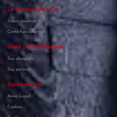
Lo que nos diferencia
Sobre nosotros
Cómo funcionamos
Únete a SuperAbogado
Soy abogado
Soy perito
Documentación
Aviso Legal
Cookies