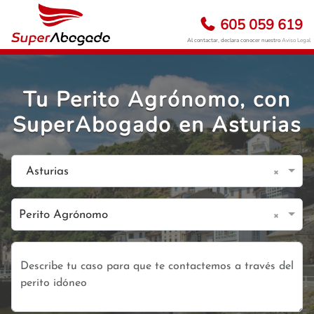
605 059 619
Al contactar, declara conocer nuestro
Aviso Legal
Tu Perito Agrónomo, con
SuperAbogado en Asturias
×
Asturias
×
Perito Agrónomo