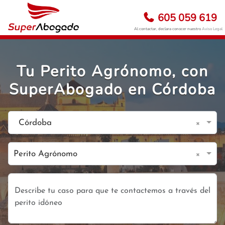
605 059 619
Al contactar, declara conocer nuestro
Aviso Legal
Tu Perito Agrónomo, con
SuperAbogado en Córdoba
×
Córdoba
×
Perito Agrónomo