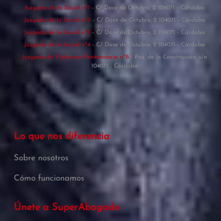
Juzgado de lo Social nº1
- C/ Doce de Octubre, 2 104071 - Córdoba
Juzgado de lo Social nº2
- C/ Doce de Octubre, 2 104071 - Córdoba
Juzgado de lo Social nº3
- C/ Doce de Octubre, 2 104071 - Córdoba
Juzgado de lo Social nº4
- C/ Doce de Octubre, 2 104071 - Córdoba
Juzgado de Vigilancia Penitenciaria nº8
- Pza. de la Constitución, s/n
104071 - Córdoba
Lo que nos diferencia
Sobre nosotros
Cómo funcionamos
Únete a SuperAbogado