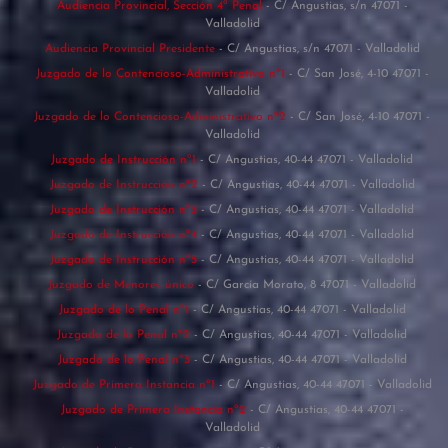
Audiencia Provincial, Sección 4ª Penal
- C/ Angustias, s/n 47071 -
Valladolid
Audiencia Provincial Presidente
- C/ Angustias, s/n 47071 - Valladolid
Juzgado de lo Contencioso-Administrativo nº1
- C/ San José, 4-10 47071 -
Valladolid
Juzgado de lo Contencioso-Administrativo nº2
- C/ San José, 4-10 47071 -
Valladolid
Juzgado de Instrucción nº1
- C/ Angustias, 40-44 47071 - Valladolid
Juzgado de Instrucción nº2
- C/ Angustias, 40-44 47071 - Valladolid
Juzgado de Instrucción nº3
- C/ Angustias, 40-44 47071 - Valladolid
Juzgado de Instrucción nº4
- C/ Angustias, 40-44 47071 - Valladolid
Juzgado de Instrucción nº5
- C/ Angustias, 40-44 47071 - Valladolid
Juzgado de Menores único
- C/ García Morato, 8 47071 - Valladolid
Juzgado de lo Penal nº1
- C/ Angustias, 40-44 47071 - Valladolid
Juzgado de lo Penal nº2
- C/ Angustias, 40-44 47071 - Valladolid
Juzgado de lo Penal nº3
- C/ Angustias, 40-44 47071 - Valladolid
Juzgado de Primera Instancia nº1
- C/ Angustias, 40-44 47071 - Valladolid
Juzgado de Primera Instancia nº2
- C/ Angustias, 40-44 47071 -
Valladolid