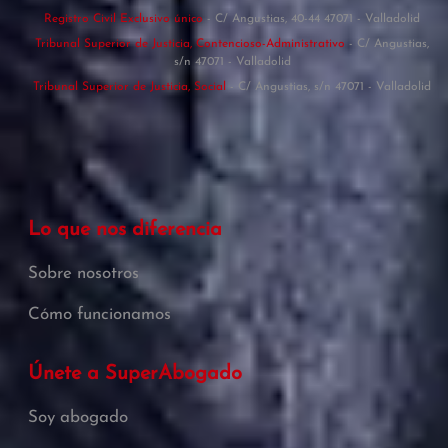
Registro Civil Exclusivo único
- C/ Angustias, 40-44 47071 - Valladolid
Tribunal Superior de Justicia, Contencioso-Administrativo
- C/ Angustias,
s/n 47071 - Valladolid
Tribunal Superior de Justicia, Social
- C/ Angustias, s/n 47071 - Valladolid
Lo que nos diferencia
Sobre nosotros
Cómo funcionamos
Únete a SuperAbogado
Soy abogado