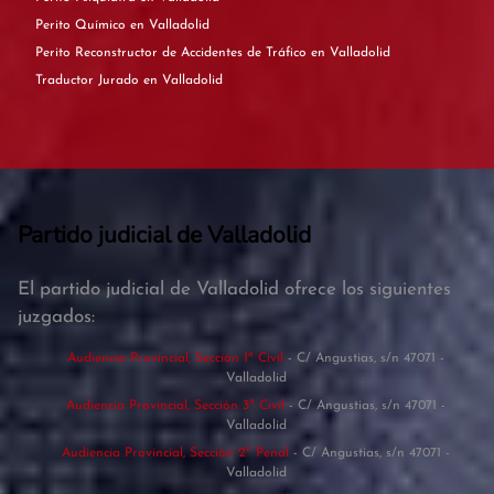
Perito Químico en Valladolid
Perito Reconstructor de Accidentes de Tráfico en Valladolid
Traductor Jurado en Valladolid
Partido judicial de Valladolid
El partido judicial de Valladolid ofrece los siguientes
juzgados:
Audiencia Provincial, Sección 1ª Civil
- C/ Angustias, s/n 47071 -
Valladolid
Audiencia Provincial, Sección 3ª Civil
- C/ Angustias, s/n 47071 -
Valladolid
Audiencia Provincial, Sección 2ª Penal
- C/ Angustias, s/n 47071 -
Valladolid