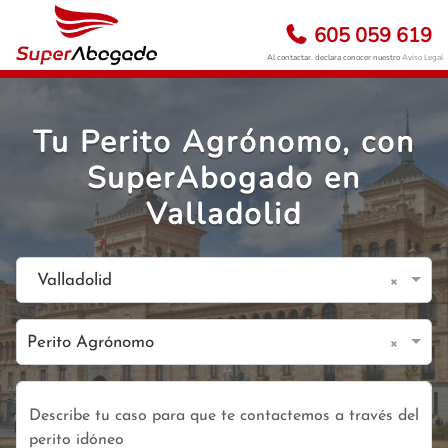
605 059 619
Al contactar, declara conocer nuestro
Aviso Legal
Tu Perito Agrónomo, con
SuperAbogado en
Valladolid
×
Valladolid
×
Perito Agrónomo