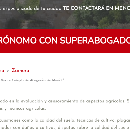
o especializado de tu ciudad
TE CONTACTARÁ EN MENOS
GRÓNOMO CON SUPERABOGAD
mo
>
Zamora
 Ilustre Colegio de Abogados de Madrid.
do en la evaluación y asesoramiento de aspectos agrícolas. Su 
as y técnicas agrícolas.
uestiones como la calidad del suelo, técnicas de cultivo, plagas
onados con daños a cultivos, disputas sobre la calidad del suel