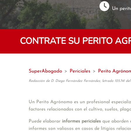
Un perit
CONTRATE SU PERITO A
SuperAbogado
>
Periciales
>
Perito Agróno
Redacción de D. Diego Fernández Fernández, letrado 125.741 del
Un Perito Agrónomo es un profesional especializa
factores relacionados con el cultivo, suelos, plag
Puede elaborar 
informes periciales
 que aborden c
informes son valiosos en casos de litigios relaci