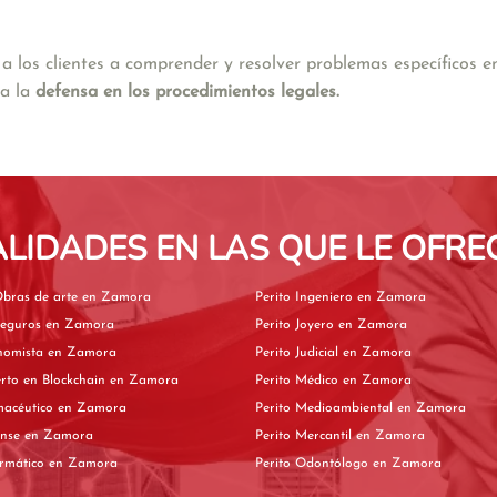
os clientes a comprender y resolver problemas específicos en 
a la 
defensa en los procedimientos legales.
ALIDADES EN LAS QUE LE OFRE
Perito de Obras de arte en Zamora
Perito Ingeniero en Zamora
Perito de Seguros en Zamora
Perito Joyero en Zamora
Perito Economista en Zamora
Perito Judicial en Zamora
Perito experto en Blockchain en Zamora
Perito Médico en Zamora
Perito Farmacéutico en Zamora
Perito Medioambiental en Zamora
Perito Forense en Zamora
Perito Mercantil en Zamora
Perito Informático en Zamora
Perito Odontólogo en Zamora