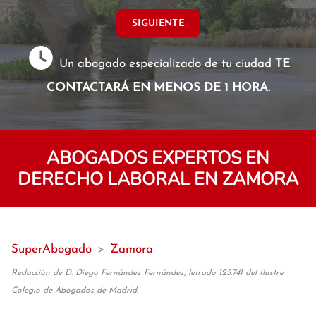
SIGUIENTE
Un abogado especializado de tu ciudad
TE
CONTACTARÁ EN MENOS DE 1 HORA.
ABOGADOS EXPERTOS EN
DERECHO LABORAL EN ZAMORA
SuperAbogado
>
Zamora
Redacción de D. Diego Fernández Fernández, letrado 125.741 del Ilustre
Colegio de Abogados de Madrid.