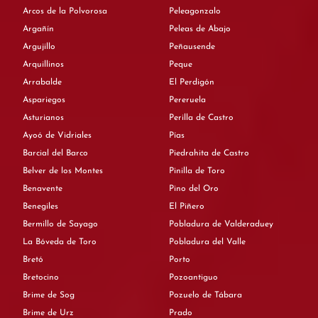
Arcos de la Polvorosa
Peleagonzalo
Argañín
Peleas de Abajo
Argujillo
Peñausende
Arquillinos
Peque
Arrabalde
El Perdigón
Aspariegos
Pereruela
Asturianos
Perilla de Castro
Ayoó de Vidriales
Pías
Barcial del Barco
Piedrahita de Castro
Belver de los Montes
Pinilla de Toro
Benavente
Pino del Oro
Benegiles
El Piñero
Bermillo de Sayago
Pobladura de Valderaduey
La Bóveda de Toro
Pobladura del Valle
Bretó
Porto
Bretocino
Pozoantiguo
Brime de Sog
Pozuelo de Tábara
Brime de Urz
Prado