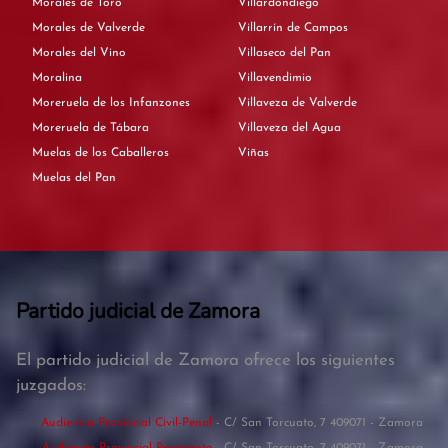
Morales de Toro
Villardondiego
Morales de Valverde
Villarrín de Campos
Morales del Vino
Villaseco del Pan
Moralina
Villavendimio
Moreruela de los Infanzones
Villaveza de Valverde
Moreruela de Tábara
Villaveza del Agua
Muelas de los Caballeros
Viñas
Muelas del Pan
Partido judicial de Zamora
El partido judicial de Zamora ofrece los siguientes
juzgados:
Audiencia Provincial Civil-Penal
- C/ San Torcuato, 7 409071 - Zamora
Audiencia Provincial Presidente
- C/ San Torcuato, 7 409071 - Zamora