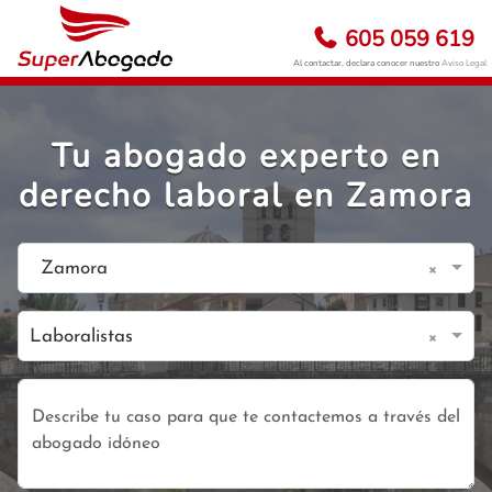
605 059 619
Al contactar, declara conocer nuestro
Aviso Legal
Tu abogado experto en
derecho laboral en Zamora
×
Zamora
×
Laboralistas