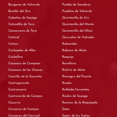
Burganes de Valverde
Puebla de Sanabria
Bustillo del Oro
Pueblica de Valverde
Cabañas de Sayago
Quintanilla de Urz
Calzadilla de Tera
Quintanilla del Monte
Camarzana de Tera
Quintanilla del Olmo
Cañizal
Quiruelas de Vidriales
Cañizo
Rabanales
Carbajales de Alba
Rábano de Aliste
Carbellino
Requejo
Casaseca de Campeán
Revellinos
Casaseca de las Chanas
Riofrío de Aliste
Castrillo de la Guareña
Rionegro del Puente
Castrogonzalo
Roales
Castronuevo
Robleda-Cervantes
Castroverde de Campos
Roelos de Sayago
Cazurra
Rosinos de la Requejada
Cerecinos de Campos
Salce
Cerecinos del Carrizal
Samir de los Caños