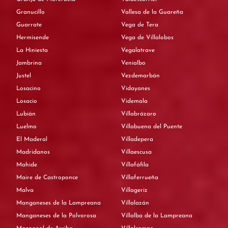
Granucillo
Vallesa de la Guareña
Guarrate
Vega de Tera
Hermisende
Vega de Villalobos
La Hiniesta
Vegalatrave
Jambrina
Venialbo
Justel
Vezdemarbán
Losacino
Vidayanes
Losacio
Videmala
Lubián
Villabrázaro
Luelmo
Villabuena del Puente
El Maderal
Villadepera
Madridanos
Villaescusa
Mahide
Villafáfila
Maire de Castroponce
Villaferrueña
Malva
Villageriz
Manganeses de la Lampreana
Villalazán
Manganeses de la Polvorosa
Villalba de la Lampreana