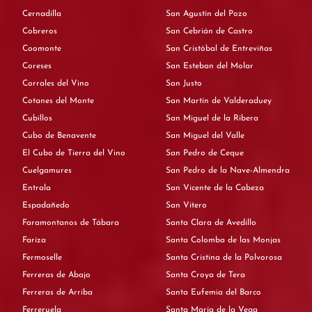
Cernadilla
San Agustín del Pozo
Cobreros
San Cebrián de Castro
Coomonte
San Cristóbal de Entreviñas
Coreses
San Esteban del Molar
Corrales del Vino
San Justo
Cotanes del Monte
San Martín de Valderaduey
Cubillos
San Miguel de la Ribera
Cubo de Benavente
San Miguel del Valle
El Cubo de Tierra del Vino
San Pedro de Ceque
Cuelgamures
San Pedro de la Nave-Almendra
Entrala
San Vicente de la Cabeza
Espadañedo
San Vitero
Faramontanos de Tábara
Santa Clara de Avedillo
Fariza
Santa Colomba de las Monjas
Fermoselle
Santa Cristina de la Polvorosa
Ferreras de Abajo
Santa Croya de Tera
Ferreras de Arriba
Santa Eufemia del Barco
Ferreruela
Santa María de la Vega