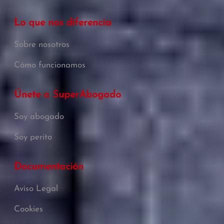
Lo que nos diferencia
Sobre nosotros
Cómo funcionamos
Únete a SuperAbogado
Soy abogado
Soy perito
Documentación
Aviso Legal
Cookies