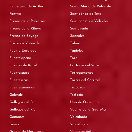
Figueruela de Arriba
Santa María de Valverde
Fonfría
Santibáñez de Tera
Fresno de la Polvorosa
Santibáñez de Vidriales
Fresno de la Ribera
Santovenia
Fresno de Sayago
Sanzoles
Friera de Valverde
Tábara
Fuente Encalada
Tapioles
Fuentelapeña
Toro
Fuentes de Ropel
La Torre del Valle
Fuentesaúco
Torregamones
Fuentesecas
Torres del Carrizal
Fuentespreadas
Trabazos
Galende
Trefacio
Gallegos del Pan
Uña de Quintana
Gallegos del Río
Vadillo de la Guareña
Gamones
Valcabado
Gema
Valdefinjas
Granja de Moreruela
Valdescorriel