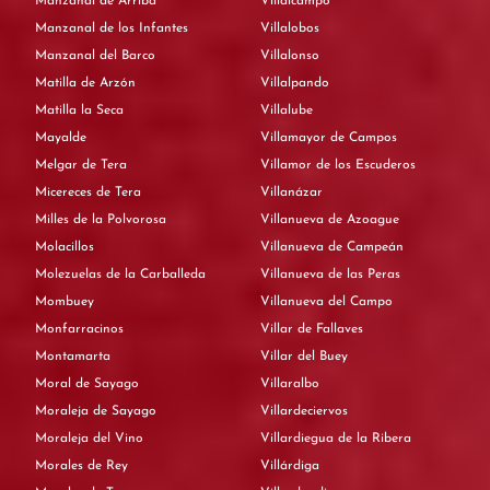
Manzanal de Arriba
Villalcampo
Manzanal de los Infantes
Villalobos
Manzanal del Barco
Villalonso
Matilla de Arzón
Villalpando
Matilla la Seca
Villalube
Mayalde
Villamayor de Campos
Melgar de Tera
Villamor de los Escuderos
Micereces de Tera
Villanázar
Milles de la Polvorosa
Villanueva de Azoague
Molacillos
Villanueva de Campeán
Molezuelas de la Carballeda
Villanueva de las Peras
Mombuey
Villanueva del Campo
Monfarracinos
Villar de Fallaves
Montamarta
Villar del Buey
Moral de Sayago
Villaralbo
Moraleja de Sayago
Villardeciervos
Moraleja del Vino
Villardiegua de la Ribera
Morales de Rey
Villárdiga