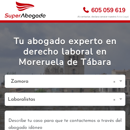
605 059 619
Al contactar, declara conocer nuestro
Aviso Legal
Tu abogado experto en
derecho laboral en
Moreruela de Tábara
×
Zamora
×
Laboralistas