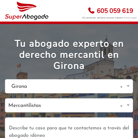
605 059 619
Al contactar, declara conocer nuestro
Aviso Legal
Tu abogado experto en
derecho mercantil en
Girona
×
Girona
×
Mercantilistas