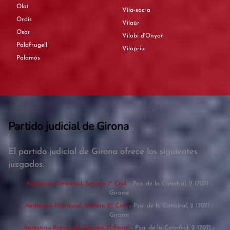
Olot
Vila-sacra
Ordis
Vilaür
Osor
Vilobí d'Onyar
Palafrugell
Vilopriu
Palamós
Partido judicial de Girona
El partido judicial de Girona ofrece los siguientes
juzgados:
Audiencia Provincial, Sección 1ª Civil
- Pza. de la Catedral, 2 17071 -
Girona
Audiencia Provincial, Sección 2ª Civil
- Pza. de la Catedral, 2 17071 -
Girona
Audiencia Provincial, Sección 3ª Penal
- Pza. de la Catedral, 2 17071 -