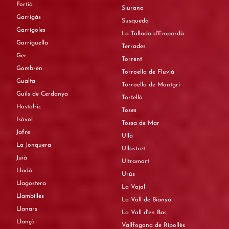
Fortià
Siurana
Garrigàs
Susqueda
Garrigoles
La Tallada d'Empordà
Garriguella
Terrades
Ger
Torrent
Gombrèn
Torroella de Fluvià
Gualta
Torroella de Montgrí
Guils de Cerdanya
Tortellà
Hostalric
Toses
Isòvol
Tossa de Mar
Jafre
Ullà
La Jonquera
Ullastret
Juià
Ultramort
Lladó
Urús
Llagostera
La Vajol
Llambilles
La Vall de Bianya
Llanars
La Vall d'en Bas
Llançà
Vallfogona de Ripollès