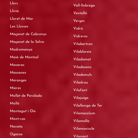
Llers
Vall-llobrega
Llívia
Ventalló
Lloret de Mar
Verges
Les Llosses
Vidrà
Maçanet de Cabrenys
Vidreres
Maçanet de la Selva
Vilabertran
Madremanya
Vilablareix
Maià de Montcal
Viladamat
Masarac
Viladasens
Massanes
Vilademuls
Meranges
Viladrau
Mieres
Vilafant
Mollet de Peralada
Vilajuïga
Molló
Vilallonga de Ter
Montagut i Oix
Vilamacolum
Mont-ras
Vilamalla
Navata
Vilamaniscle
Ogassa
Vilanant