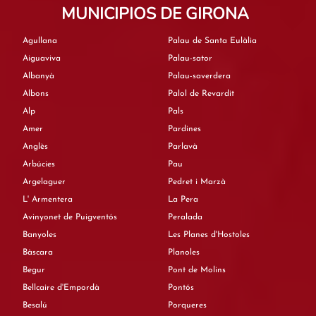
MUNICIPIOS DE GIRONA
Agullana
Palau de Santa Eulàlia
Aiguaviva
Palau-sator
Albanyà
Palau-saverdera
Albons
Palol de Revardit
Alp
Pals
Amer
Pardines
Anglès
Parlavà
Arbúcies
Pau
Argelaguer
Pedret i Marzà
L' Armentera
La Pera
Avinyonet de Puigventós
Peralada
Banyoles
Les Planes d'Hostoles
Bàscara
Planoles
Begur
Pont de Molins
Bellcaire d'Empordà
Pontós
Besalú
Porqueres