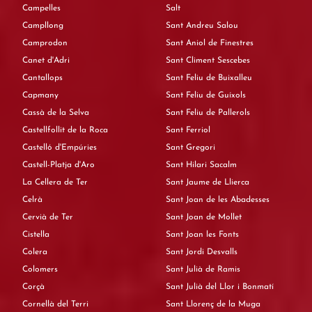
Campelles
Salt
Campllong
Sant Andreu Salou
Camprodon
Sant Aniol de Finestres
Canet d'Adri
Sant Climent Sescebes
Cantallops
Sant Feliu de Buixalleu
Capmany
Sant Feliu de Guíxols
Cassà de la Selva
Sant Feliu de Pallerols
Castellfollit de la Roca
Sant Ferriol
Castelló d'Empúries
Sant Gregori
Castell-Platja d'Aro
Sant Hilari Sacalm
La Cellera de Ter
Sant Jaume de Llierca
Celrà
Sant Joan de les Abadesses
Cervià de Ter
Sant Joan de Mollet
Cistella
Sant Joan les Fonts
Colera
Sant Jordi Desvalls
Colomers
Sant Julià de Ramis
Corçà
Sant Julià del Llor i Bonmatí
Cornellà del Terri
Sant Llorenç de la Muga