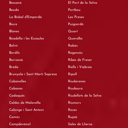
Bescanó
El Port de la Selva
Beuda
Portbou
La Bisbal d'Empordà
Les Preses
Biure
Puigcerdà
Blanes
Quart
Boadella i les Escaules
Queralbs
Bolvir
Rabós
Bordils
Regencós
Borrassà
Ribes de Freser
Breda
Riells i Viabrea
Brunyola i Sant Martí Sapresa
Ripoll
Cabanelles
Riudarenes
Cabanes
Riudaura
Cadaqués
Riudellots de la Selva
Caldes de Malavella
Riumors
Calonge i Sant Antoni
Roses
Camós
Rupià
Campdevànol
Sales de Llierca