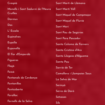
Crespià
Sant Martí de Llémena
Monells i Sant Sadurní de l'Heura
Sant Martí Vell
Cruïlles
Sant Miquel de Campmajor
Darnius
Sant Miquel de Fluvià
Das
Sant Mori
L' Escala
Sant Pau de Segúries
Espinelves
Sant Pere Pescador
Espolla
Santa Coloma de Farners
Esponellà
Santa Cristina d'Aro
El Far d'Empordà
Santa Llogaia d'Àlguema
Figueres
Santa Pau
Flaçà
Sarrià de Ter
Foixà
Camallera i Llampaies Saus
Fontanals de Cerdanya
La Selva de Mar
Fontanilles
Serinyà
Fontcoberta
Serra de Daró
Forallac
Setcases
Fornells de la Selva
Sils