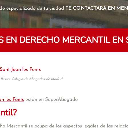
o especializado de tu ciudad
TE CONTACTARÁ EN MENO
 EN DERECHO MERCANTIL EN S
Sant Joan les Fonts
 Ilustre Colegio de Abogados de Madrid.
an les Fonts
están en SuperAbogado
ntil?
 Mercantil se ocupa de los aspectos legales de las relacion