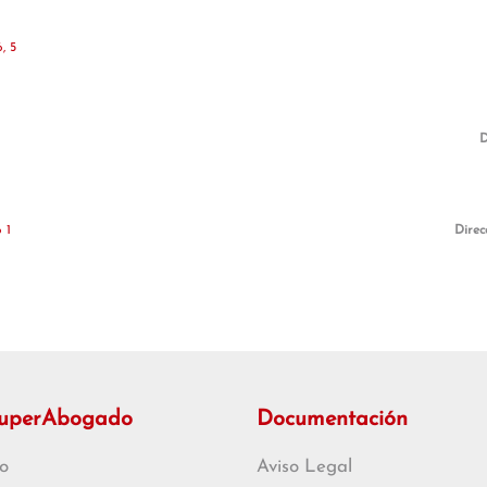
, 5
D
 1
Direc
SuperAbogado
Documentación
o
Aviso Legal