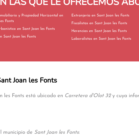
EN LAS QUE LE OFRECEMOS A
mobiliario y Propiedad Horizontal en
Extranjería en Sant Joan les Fonts
les Fonts
Fiscalistas en Sant Joan les Fonts
Derecho Urbanístico en Sant Joan les Fonts
Herencias en Sant Joan les Fonts
ivorcios en Sant Joan les Fonts
Laboralistas en Sant Joan les Fonts
Sant Joan les Fonts
an les Fonts está ubicado en
Carretera d'Olot 32
y cuya infor
al municipio de
Sant Joan les Fonts
: