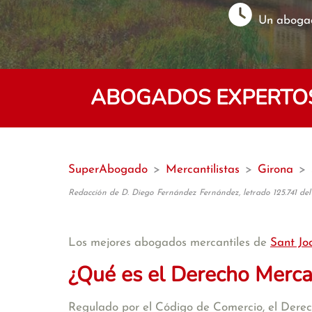
Un abogad
ABOGADOS EXPERTOS
SuperAbogado
>
Mercantilistas
>
Girona
>
Redacción de D. Diego Fernández Fernández, letrado 125.741 del
Los mejores abogados mercantiles de
Sant Jo
¿Qué es el Derecho Merca
Regulado por el Código de Comercio, el Derecho