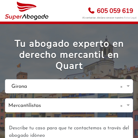
605 059 619
Al contactar, declara conocer nuestro
Aviso Legal
Tu abogado experto en
derecho mercantil en
Quart
×
Girona
×
Mercantilistas