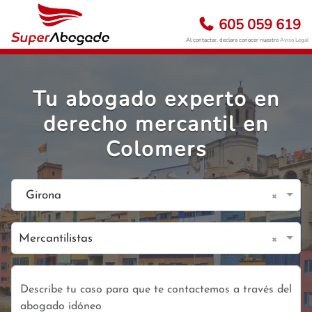
605 059 619
Al contactar, declara conocer nuestro
Aviso Legal
Tu abogado experto en
derecho mercantil en
Colomers
×
Girona
×
Mercantilistas