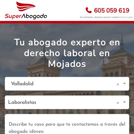
605 059 619
Al contactar, declara conocer nuestro
Aviso Legal
Tu abogado experto en
derecho laboral en
Mojados
×
Valladolid
×
Laboralistas