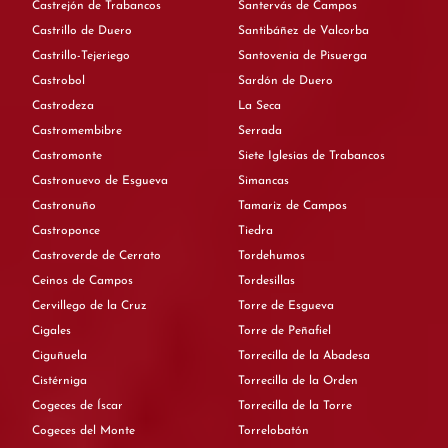
Castrejón de Trabancos
Santervás de Campos
Castrillo de Duero
Santibáñez de Valcorba
Castrillo-Tejeriego
Santovenia de Pisuerga
Castrobol
Sardón de Duero
Castrodeza
La Seca
Castromembibre
Serrada
Castromonte
Siete Iglesias de Trabancos
Castronuevo de Esgueva
Simancas
Castronuño
Tamariz de Campos
Castroponce
Tiedra
Castroverde de Cerrato
Tordehumos
Ceinos de Campos
Tordesillas
Cervillego de la Cruz
Torre de Esgueva
Cigales
Torre de Peñafiel
Ciguñuela
Torrecilla de la Abadesa
Cistérniga
Torrecilla de la Orden
Cogeces de Íscar
Torrecilla de la Torre
Cogeces del Monte
Torrelobatón