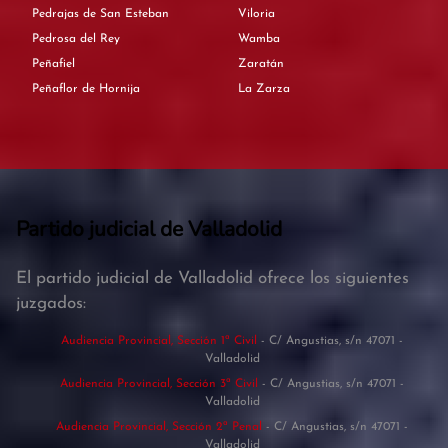
Pedrajas de San Esteban
Viloria
Pedrosa del Rey
Wamba
Peñafiel
Zaratán
Peñaflor de Hornija
La Zarza
Partido judicial de Valladolid
El partido judicial de Valladolid ofrece los siguientes
juzgados:
Audiencia Provincial, Sección 1ª Civil
- C/ Angustias, s/n 47071 -
Valladolid
Audiencia Provincial, Sección 3ª Civil
- C/ Angustias, s/n 47071 -
Valladolid
Audiencia Provincial, Sección 2ª Penal
- C/ Angustias, s/n 47071 -
Valladolid