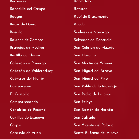
Berrueces
Robladillo
Bobadilla del Campo
Roturas
Bocigas
Rubí de Bracamonte
Bocos de Duero
Rueda
Boecillo
Saelices de Mayorga
Bolaños de Campos
Salvador de Zapardiel
Brahojos de Medina
San Cebrián de Mazote
Bustillo de Chaves
San Llorente
Cabezón de Pisuerga
San Martín de Valvení
Cabezón de Valderaduey
San Miguel del Arroyo
Cabreros del Monte
San Miguel del Pino
Campaspero
San Pablo de la Moraleja
El Campillo
San Pedro de Latarce
Camporredondo
San Pelayo
Canalejas de Peñafiel
San Román de Hornija
Canillas de Esgueva
San Salvador
Carpio
San Vicente del Palacio
Casasola de Arión
Santa Eufemia del Arroyo