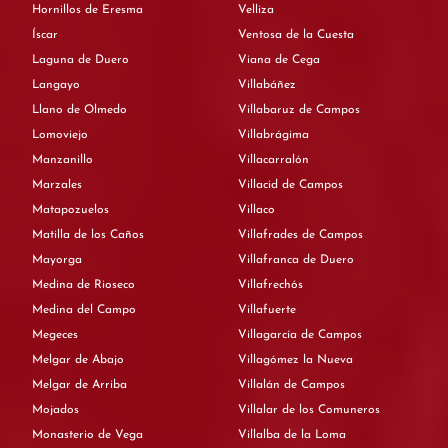
Hornillos de Eresma
Velliza
Íscar
Ventosa de la Cuesta
Laguna de Duero
Viana de Cega
Langayo
Villabáñez
Llano de Olmedo
Villabaruz de Campos
Lomoviejo
Villabrágima
Manzanillo
Villacarralón
Marzales
Villacid de Campos
Matapozuelos
Villaco
Matilla de los Caños
Villafrades de Campos
Mayorga
Villafranca de Duero
Medina de Rioseco
Villafrechós
Medina del Campo
Villafuerte
Megeces
Villagarcía de Campos
Melgar de Abajo
Villagómez la Nueva
Melgar de Arriba
Villalán de Campos
Mojados
Villalar de los Comuneros
Monasterio de Vega
Villalba de la Loma