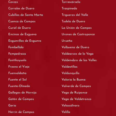
Corcos
Torrescárcela
Corrales de Duero
Traspinedo
Cubillas de Santa Marta
Trigueros del Valle
Cuenca de Campos
Tudela de Duero
Curiel de Duero
La Unión de Campos
Encinas de Esgueva
Urones de Castroponce
Esguevillas de Esgueva
Urueña
Fombellida
Valbuena de Duero
Fompedraza
Valdearcos de la Vega
Fontihoyuelo
Valdenebro de los Valles
Fresno el Viejo
Valdestillas
Fuensaldaña
Valdunquillo
Fuente el Sol
Valoria la Buena
Fuente-Olmedo
Valverde de Campos
Gallegos de Hornija
Vega de Ruiponce
Gatón de Campos
Vega de Valdetronco
Geria
Velascálvaro
Herrín de Campos
Velilla