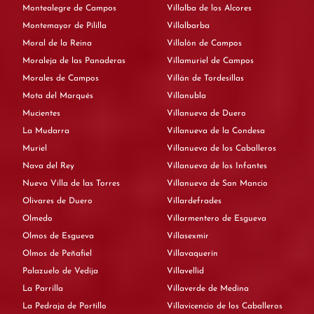
Montealegre de Campos
Villalba de los Alcores
Montemayor de Pililla
Villalbarba
Moral de la Reina
Villalón de Campos
Moraleja de las Panaderas
Villamuriel de Campos
Morales de Campos
Villán de Tordesillas
Mota del Marqués
Villanubla
Mucientes
Villanueva de Duero
La Mudarra
Villanueva de la Condesa
Muriel
Villanueva de los Caballeros
Nava del Rey
Villanueva de los Infantes
Nueva Villa de las Torres
Villanueva de San Mancio
Olivares de Duero
Villardefrades
Olmedo
Villarmentero de Esgueva
Olmos de Esgueva
Villasexmir
Olmos de Peñafiel
Villavaquerín
Palazuelo de Vedija
Villavellid
La Parrilla
Villaverde de Medina
La Pedraja de Portillo
Villavicencio de los Caballeros