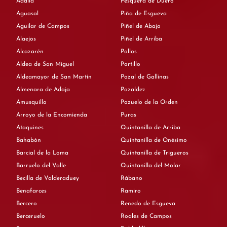
Adalia
Pesquera de Duero
Aguasal
Piña de Esgueva
Aguilar de Campos
Piñel de Abajo
Alaejos
Piñel de Arriba
Alcazarén
Pollos
Aldea de San Miguel
Portillo
Aldeamayor de San Martín
Pozal de Gallinas
Almenara de Adaja
Pozaldez
Amusquillo
Pozuelo de la Orden
Arroyo de la Encomienda
Puras
Ataquines
Quintanilla de Arriba
Bahabón
Quintanilla de Onésimo
Barcial de la Loma
Quintanilla de Trigueros
Barruelo del Valle
Quintanilla del Molar
Becilla de Valderaduey
Rábano
Benafarces
Ramiro
Bercero
Renedo de Esgueva
Berceruelo
Roales de Campos