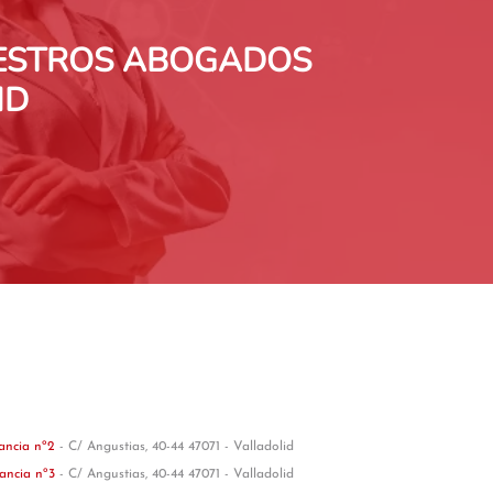
UESTROS ABOGADOS
ID
tancia nº2
- C/ Angustias, 40-44 47071 - Valladolid
tancia nº3
- C/ Angustias, 40-44 47071 - Valladolid