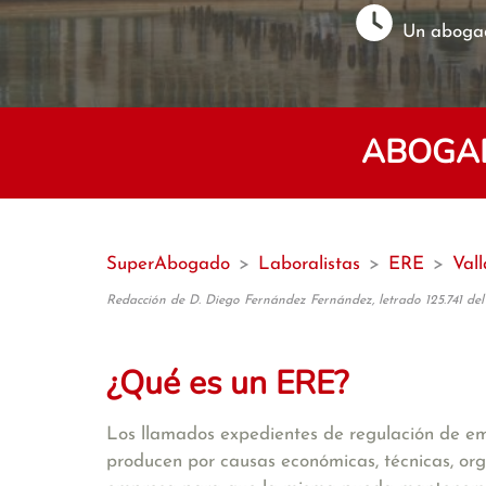
Un abogad
ABOGAD
SuperAbogado
>
Laboralistas
>
ERE
>
Vall
Redacción de D. Diego Fernández Fernández, letrado 125.741 del
¿Qué es un ERE?
Los llamados expedientes de regulación de 
producen por causas económicas, técnicas, or