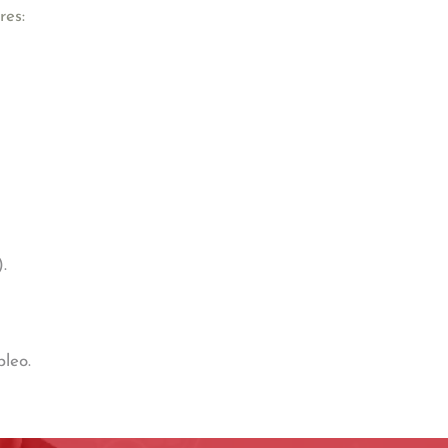
res:
.
pleo.