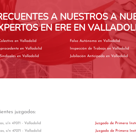
RECUENTES A NUESTROS A N
XPERTOS EN ERE EN VALLADOL
Convenio Colectivo en Valladolid
Falso Autónomo en Valladolid
Despido Improcedente en Valladolid
Inspección de Trabajo en Valladolid
Elecciones Sindicales en Valladolid
Jubilación Anticipada en Valladolid
uientes juzgados:
as, s/n 47071 - Valladolid
Juzgado de Primera Ins
as, s/n 47071 - Valladolid
Juzgado de Primera Ins