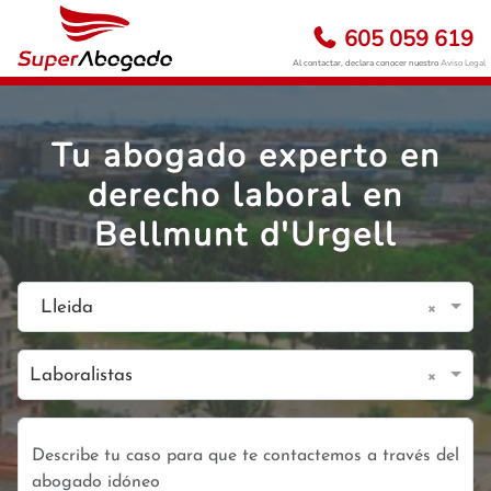
605 059 619
Al contactar, declara conocer nuestro
Aviso Legal
Tu abogado experto en
derecho laboral en
Bellmunt d'Urgell
×
Lleida
×
Laboralistas