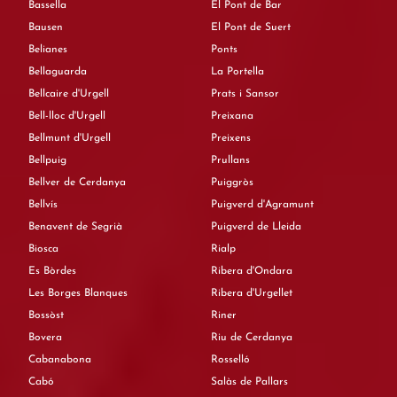
Bassella
El Pont de Bar
Bausen
El Pont de Suert
Belianes
Ponts
Bellaguarda
La Portella
Bellcaire d'Urgell
Prats i Sansor
Bell-lloc d'Urgell
Preixana
Bellmunt d'Urgell
Preixens
Bellpuig
Prullans
Bellver de Cerdanya
Puiggròs
Bellvís
Puigverd d'Agramunt
Benavent de Segrià
Puigverd de Lleida
Biosca
Rialp
Es Bòrdes
Ribera d'Ondara
Les Borges Blanques
Ribera d'Urgellet
Bossòst
Riner
Bovera
Riu de Cerdanya
Cabanabona
Rosselló
Cabó
Salàs de Pallars