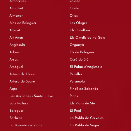
Almacelles
Oliana
Almatret
Oliola
Almenar
Olius
Alòs de Balaguer
Les Oluges
Alpicat
Els Omellons
Alt Àneu
Els Omells de na Gaia
Anglesola
Organyà
Arbeca
Os de Balaguer
Arres
Ossó de Sió
Arsèguel
El Palau d'Anglesola
Artesa de Lleida
Penelles
Artesa de Segre
Peramola
Aspa
Pinell de Solsonès
Les Avellanes i Santa Linya
Pinós
Baix Pallars
Els Plans de Sió
Balaguer
El Poal
Barbens
La Pobla de Cérvoles
La Baronia de Rialb
La Pobla de Segur