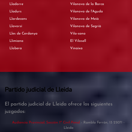
Lladorre
Vilanova de la Barca
Lladurs
Vilanova de l'Aguda
Llardecans
Vilanova de Meià
Llavorsí
Vilanova de Segrià
Lles de Cerdanya
Vila-sana
Llimiana
El Vilosell
Llobera
Vinaixa
Partido judicial de Lleida
El partido judicial de Lleida ofrece los siguientes
juzgados:
Audiencia Provincial, Sección 1ª Civil-Penal
- Rambla Ferrán, 13 25071 -
Lleida