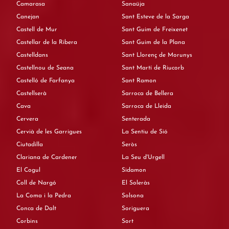
Camarasa
Sanaüja
Canejan
Sant Esteve de la Sarga
Castell de Mur
Sant Guim de Freixenet
Castellar de la Ribera
Sant Guim de la Plana
Castelldans
Sant Llorenç de Morunys
Castellnou de Seana
Sant Martí de Riucorb
Castelló de Farfanya
Sant Ramon
Castellserà
Sarroca de Bellera
Cava
Sarroca de Lleida
Cervera
Senterada
Cervià de les Garrigues
La Sentiu de Sió
Ciutadilla
Seròs
Clariana de Cardener
La Seu d'Urgell
El Cogul
Sidamon
Coll de Nargó
El Soleràs
La Coma i la Pedra
Solsona
Conca de Dalt
Soriguera
Corbins
Sort