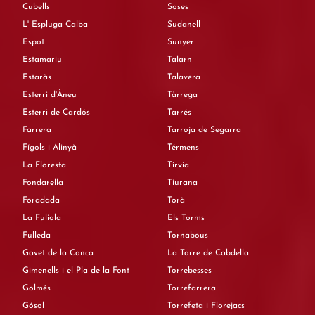
Cubells
Soses
L' Espluga Calba
Sudanell
Espot
Sunyer
Estamariu
Talarn
Estaràs
Talavera
Esterri d'Àneu
Tàrrega
Esterri de Cardós
Tarrés
Farrera
Tarroja de Segarra
Fígols i Alinyà
Térmens
La Floresta
Tírvia
Fondarella
Tiurana
Foradada
Torà
La Fuliola
Els Torms
Fulleda
Tornabous
Gavet de la Conca
La Torre de Cabdella
Gimenells i el Pla de la Font
Torrebesses
Golmés
Torrefarrera
Gósol
Torrefeta i Florejacs