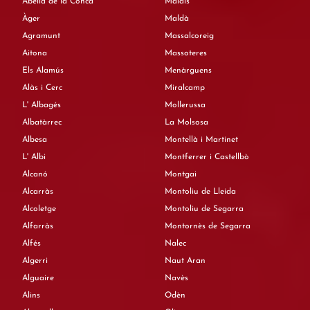
Abella de la Conca
Maials
Àger
Maldà
Agramunt
Massalcoreig
Aitona
Massoteres
Els Alamús
Menàrguens
Alàs i Cerc
Miralcamp
L' Albagés
Mollerussa
Albatàrrec
La Molsosa
Albesa
Montellà i Martinet
L' Albi
Montferrer i Castellbò
Alcanó
Montgai
Alcarràs
Montoliu de Lleida
Alcoletge
Montoliu de Segarra
Alfarràs
Montornès de Segarra
Alfés
Nalec
Algerri
Naut Aran
Alguaire
Navès
Alins
Odèn