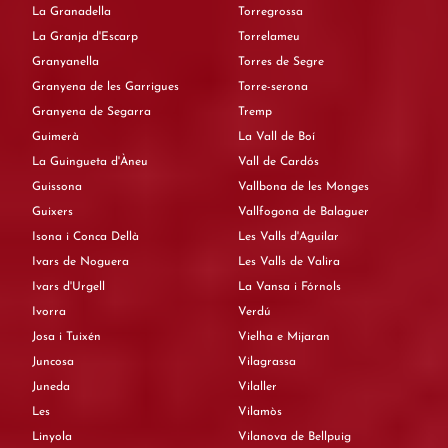
La Granadella
Torregrossa
La Granja d'Escarp
Torrelameu
Granyanella
Torres de Segre
Granyena de les Garrigues
Torre-serona
Granyena de Segarra
Tremp
Guimerà
La Vall de Boí
La Guingueta d'Àneu
Vall de Cardós
Guissona
Vallbona de les Monges
Guixers
Vallfogona de Balaguer
Isona i Conca Dellà
Les Valls d'Aguilar
Ivars de Noguera
Les Valls de Valira
Ivars d'Urgell
La Vansa i Fórnols
Ivorra
Verdú
Josa i Tuixén
Vielha e Mijaran
Juncosa
Vilagrassa
Juneda
Vilaller
Les
Vilamòs
Linyola
Vilanova de Bellpuig