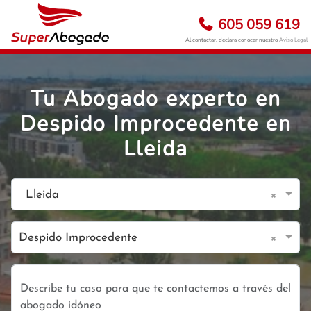
605 059 619
Al contactar, declara conocer nuestro
Aviso Legal
Tu Abogado experto en
Despido Improcedente en
Lleida
×
Lleida
×
Despido Improcedente