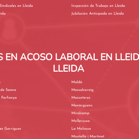
Elecciones Sindicales en Lleida
Inspección de Trabajo en Lleida
leida
Jubilación Anticipada en Lleida
EN ACOSO LABORAL EN LLEID
LLEIDA
s
Maldà
 de Seana
Massalcoreig
e Farfanya
Massoteres
Menàrguens
Miralcamp
Mollerussa
les Garrigues
La Molsosa
Montellà i Martinet