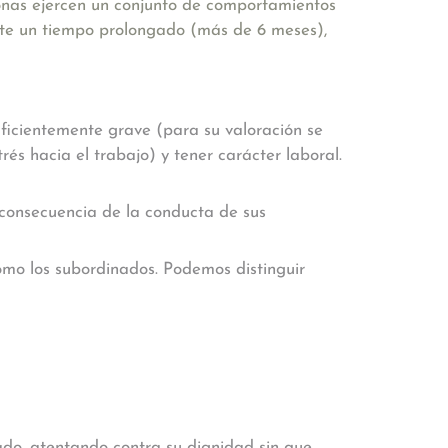
onas ejercen un conjunto de comportamientos
ante un tiempo prolongado (más de 6 meses),
suficientemente grave (para su valoración se
és hacia el trabajo) y tener carácter laboral.
 consecuencia de la conducta de sus
omo los subordinados. Podemos distinguir
ado, atentando contra su dignidad sin que