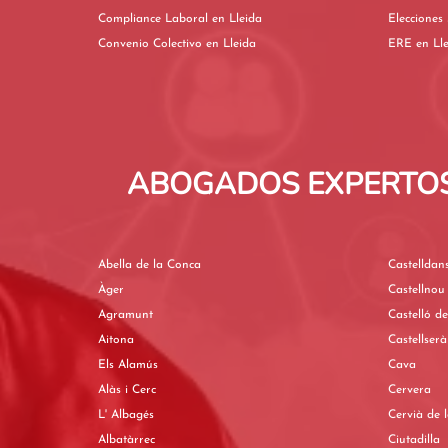
Compliance Laboral en Lleida
Convenio Colectivo en Lleida
ERE en L
ABOGADOS EXPERTOS 
Abella de la Conca
Castelldan
Àger
Castellnou
Agramunt
Castelló d
Aitona
Castellserà
Els Alamús
Cava
Alàs i Cerc
Cervera
L' Albagés
Cervià de 
Albatàrrec
Ciutadilla