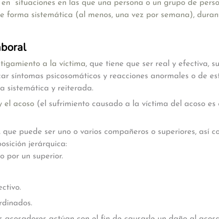
e en
“situaciones en las que una persona o un grupo de pers
 de forma sistemática (al menos, una vez por semana), dur
aboral
stigamiento a la víctima
, que tiene que ser real y efectiva, 
ar síntomas psicosomáticos y reacciones anormales o de estr
a sistemática y reiterada.
y el acoso
(el sufrimiento causado a la víctima del acoso es
 que puede ser uno o varios compañeros o superiores, así c
osición jerárquica:
o por un superior.
ctivo.
rdinados.
s acosadores actúan con el fin de causarle un daño al acos