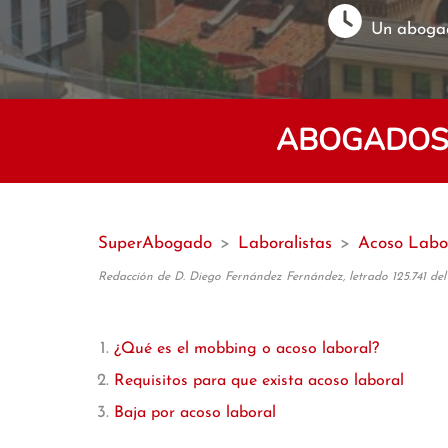
Un abogad
ABOGADOS 
SuperAbogado
>
Laboralistas
>
Acoso Labo
Redacción de D. Diego Fernández Fernández, letrado 125.741 del
¿Qué es el mobbing o acoso laboral?
Requisitos para que exista acoso laboral
Baja por acoso laboral