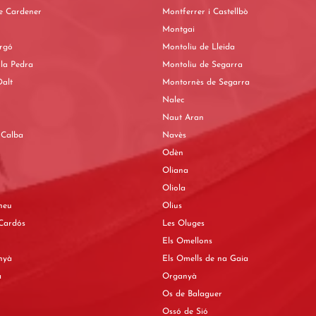
e Cardener
Montferrer i Castellbò
Montgai
rgó
Montoliu de Lleida
la Pedra
Montoliu de Segarra
alt
Montornès de Segarra
Nalec
Naut Aran
 Calba
Navès
Odèn
Oliana
Oliola
Àneu
Olius
 Cardós
Les Oluges
Els Omellons
inyà
Els Omells de na Gaia
a
Organyà
Os de Balaguer
Ossó de Sió