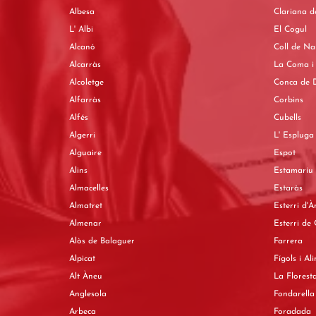
Albesa
Clariana d
L' Albi
El Cogul
Alcanó
Coll de Na
Alcarràs
La Coma i 
Alcoletge
Conca de D
Alfarràs
Corbins
Alfés
Cubells
Algerri
L' Espluga
Alguaire
Espot
Alins
Estamariu
Almacelles
Estaràs
Almatret
Esterri d'
Almenar
Esterri de
Alòs de Balaguer
Farrera
Alpicat
Fígols i Al
Alt Àneu
La Florest
Anglesola
Fondarella
Arbeca
Foradada